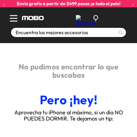
Envío gratis a partir de $499 pesos ¡a todo el país!
Encuentra los mejores accesorios
No pudimos encontrar lo que
buscabas
Pero ¡hey!
Aprovecha tu iPhone al máximo, si un día NO
PUEDES DORMIR. Te dejamos un tip: