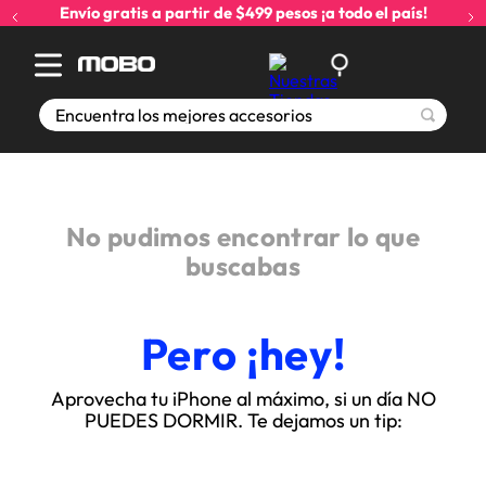
Envío gratis a partir de $499 pesos ¡a todo el país!
Encuentra los mejores accesorios
No pudimos encontrar lo que
buscabas
Pero ¡hey!
Aprovecha tu iPhone al máximo, si un día NO
PUEDES DORMIR. Te dejamos un tip: