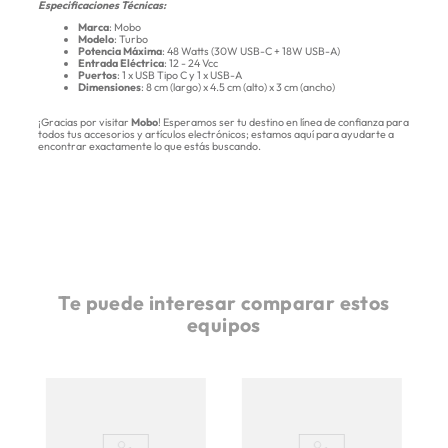
Especificaciones Técnicas:
Marca
: Mobo
Modelo
: Turbo
Potencia Máxima
: 48 Watts (30W USB-C + 18W USB-A)
Entrada Eléctrica
: 12 - 24 Vcc
Puertos
: 1 x USB Tipo C y 1 x USB-A
Dimensiones
: 8 cm (largo) x 4.5 cm (alto) x 3 cm (ancho)
¡Gracias por visitar
Mobo
! Esperamos ser tu destino en línea de confianza para
todos tus accesorios y artículos electrónicos; estamos aquí para ayudarte a
encontrar exactamente lo que estás buscando.
Te puede interesar comparar estos
equipos
bo
C
 1
T