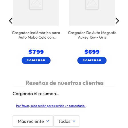
ro
U
Cargador Inalámbrico para
Cargador De Auto Magsafe
Auto Mobo Cold con
Aukey 15w - Gris
Enfriamiento Activo y
Tecnología Qi2 – Negro
$
799
$
699
COMPRAR
COMPRAR
Cargando el resumen…
Por favor, inicia sesión para escribir un comentario.
Más reciente
Todos