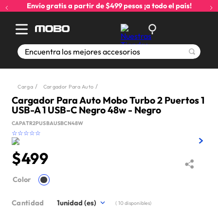
Envío gratis a partir de $499 pesos ¡a todo el país!
Encuentra los mejores accesorios
Carga
Cargador Para Auto
Cargador Para Auto Mobo Turbo 2 Puertos 1
USB-A 1 USB-C Negro 48w - Negro
CAPATR2PUSBAUSBCN48W
☆
☆
☆
☆
☆
$
499
Color
Cantidad
1
(
10
disponibles)