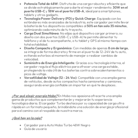
Potencia Total de 48W
: Disfruta de una carga robusta y eficiente que
se divide estratégicamente para darte el mejor rendimiento:
30W en el
puerto USB-C
y
18W en el puerto USB-A
, ideal para smartphones,
tablets y otros gadgets.
Tecnología Power Delivery (PD) y Quick Charge
: Equipado con los
estándares más avanzados de la industria, este cargador permite llevar
la batería de tus dispositivos compatibles al
50% en tan solo 35 minutos
,
optimizando cada minuto de tu trayecto.
Carga Dual Simultánea
: No elijas qué dispositivo cargar primero; su
diseño con dos puertos (USB-C y USB-A) te permite alimentar tu
teléfono y el de tu acompañante, o tu tablet y GPS al mismo tiempo con
total estabilidad.
Diseño Compacto y Ergonómico
: Con medidas de apenas
8 cm de largo
,
se integra de forma discreta y firme en el puerto de 12-24V de tu auto,
evitando estorbos al momento de manejar o realizar cambios de
velocidad.
Suministro de Energía Inteligente
: Gracias a su tecnología interna, el
cargador regula el flujo eléctrico para ofrecer una carga estable,
protegiendo la vida útil de tus baterías contra sobrecalentamientos o
picos de voltaje.
Versatilidad de Voltaje (12 - 24 Vcc)
: Compatible con una amplia gama
de vehículos, desde autos compactos hasta camionetas y camiones,
asegurando energía confiable sin importar en qué te desplaces.
¿Por qué elegir energía Mobo?
En Mobo nos apasiona ofrecerte una amplia
gama de productos que complementarán y mejorarán tu experiencia
tecnológica diaria. El cargador Turbo destaca por su capacidad de carga ultra
rápida en un formato pequeño, brindándote una solución de energía profesional
para el camino con el respaldo de nuestra marca.
¿Qué hay en la caja?
Cargador para Auto Mobo Turbo 48W Negro
Guía de usuario