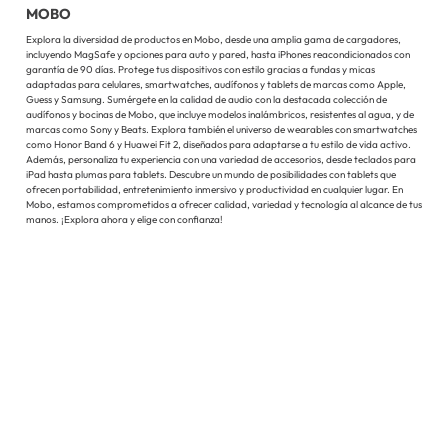
MOBO
Explora la diversidad de productos en Mobo, desde una amplia gama de cargadores,
incluyendo MagSafe y opciones para auto y pared, hasta iPhones reacondicionados con
garantía de 90 días. Protege tus dispositivos con estilo gracias a fundas y micas
adaptadas para celulares, smartwatches, audífonos y tablets de marcas como Apple,
Guess y Samsung. Sumérgete en la calidad de audio con la destacada colección de
audífonos y bocinas de Mobo, que incluye modelos inalámbricos, resistentes al agua, y de
marcas como Sony y Beats. Explora también el universo de wearables con smartwatches
como Honor Band 6 y Huawei Fit 2, diseñados para adaptarse a tu estilo de vida activo.
Además, personaliza tu experiencia con una variedad de accesorios, desde teclados para
iPad hasta plumas para tablets. Descubre un mundo de posibilidades con tablets que
ofrecen portabilidad, entretenimiento inmersivo y productividad en cualquier lugar. En
Mobo, estamos comprometidos a ofrecer calidad, variedad y tecnología al alcance de tus
manos. ¡Explora ahora y elige con confianza!