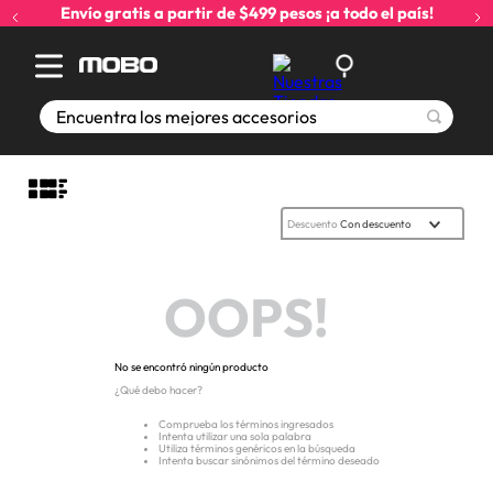
Envío gratis a partir de $499 pesos ¡a todo el país!
Encuentra los mejores accesorios
Descuento
Con descuento
OOPS!
No se encontró ningún producto
¿Qué debo hacer?
Comprueba los términos ingresados
Intenta utilizar una sola palabra
Utiliza términos genéricos en la búsqueda
Intenta buscar sinónimos del término deseado