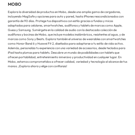
MOBO
Explora la diversidad de productos en Mobo, desde una amplia gama de cargadores,
incluyendo MagSafe y opciones para auto y pared, hasta iPhones reacondicionados con
garantía de 90 días. Protege tus dispositivos con estilo gracias a fundas y micas
adaptadas para celulares, smartwatches, audífonos y tablets de marcas como Apple,
Guess y Samsung. Sumérgete en la calidad de audio con la destacada colección de
audífonos y bocinas de Mobo, que incluye modelos inalámbricos, resistentes al agua, y de
marcas como Sony y Beats. Explora también el universo de wearables con smartwatches
como Honor Band 6 y Huawei Fit 2, diseñados para adaptarse a tu estilo de vida activo.
Además, personaliza tu experiencia con una variedad de accesorios, desde teclados para
iPad hasta plumas para tablets. Descubre un mundo de posibilidades con tablets que
ofrecen portabilidad, entretenimiento inmersivo y productividad en cualquier lugar. En
Mobo, estamos comprometidos a ofrecer calidad, variedad y tecnología al alcance de tus
manos. ¡Explora ahora y elige con confianza!