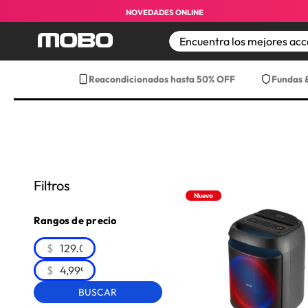
NOVEDADES ONLINE
TÉRMINOS MÁS BUS
Reacondicionados hasta 50% OFF
Fundas 
1
.
iphone 17 pro max
2
.
iphone
3
.
iphone 17
4
.
iphone 16
5
.
17 pro max
Filtros
Nuevo
6
.
iphone 17 pro
Rangos de precio
7
.
funda iphone 17
$
8
.
funda iphone 17 p
$
9
.
iphone 15
BUSCAR
10
.
audifonos