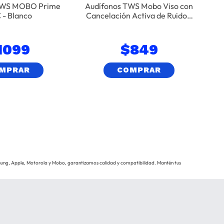
TWS MOBO Prime
Audífonos TWS Mobo Viso con
 - Blanco
Cancelación Activa de Ruido y
Estuche con Pantalla - Negro
1099
$
849
MPRAR
COMPRAR
ung, Apple, Motorola y Mobo, garantizamos calidad y compatibilidad. Mantén tus