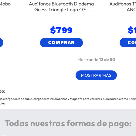
 Mobo
Audífonos Bluetooth Diadema
Audífonos 
Guess Triangle Logo 4G -
ANC
Negro
$
799
$
COMPRAR
CO
Mostrando
12 de 50
MOSTRAR MÁS
po:
los cargadores de cable, cargadores inalámbricos y MagSafe para celulares. Con marcas como Sams
bles
Todas nuestras formas de pago: