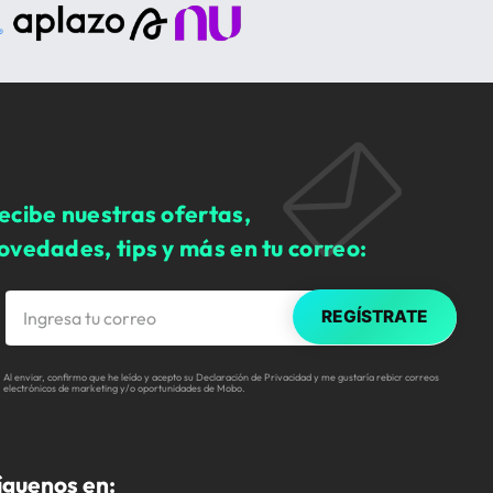
ecibe nuestras ofertas,
ovedades, tips y más en tu correo:
REGÍSTRATE
Al enviar, confirmo que he leído y acepto su Declaración de Privacidad y me gustaría rebicr correos
electrónicos de marketing y/o oportunidades de Mobo.
íguenos en: