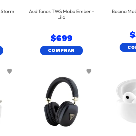
 Storm
Audífonos TWS Mobo Ember -
Bocina Mob
Lila
$
$
699
CO
COMPRAR