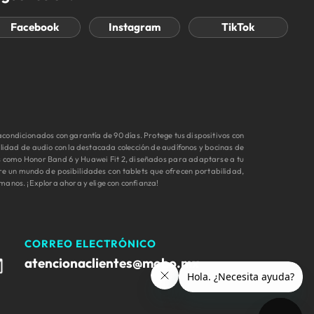
Facebook
Instagram
TikTok
ondicionados con garantía de 90 días. Protege tus dispositivos con
idad de audio con la destacada colección de audífonos y bocinas de
s como Honor Band 6 y Huawei Fit 2, diseñados para adaptarse a tu
re un mundo de posibilidades con tablets que ofrecen portabilidad,
manos. ¡Explora ahora y elige con confianza!
CORREO ELECTRÓNICO
atencionaclientes@mobo.mx