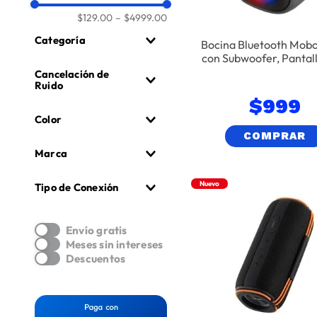
$129.00
–
$4999.00
Categoría
Bocina Bluetooth Mobo
con Subwoofer, Pantal
Audifonos
e Iluminación Multico
Cancelación de
Negro
Ruido
Bocina
$
999
Sí
Color
No
COMPRAR
Marca
Motorola
Nuevo
Tipo de Conexión
Lacoste
Alámbrico
Belkin
Envío gratis
Inalámbrico
Samsung
Meses sin intereses
Wireless
Guess
Descuentos
Apple
JBL
Skullcandy