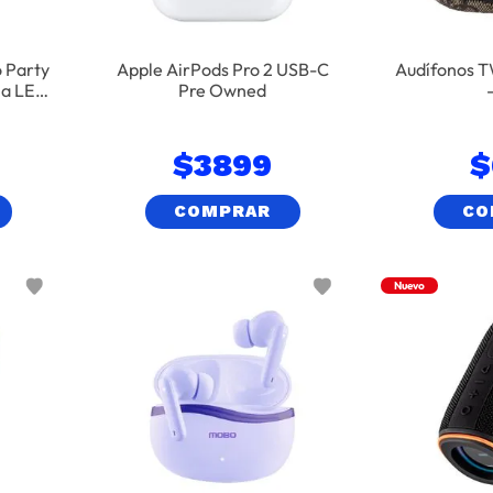
 Party
Apple AirPods Pro 2 USB-C
Audífonos 
la LED
Pre Owned
lor –
$
3899
$
COMPRAR
CO
Nuevo