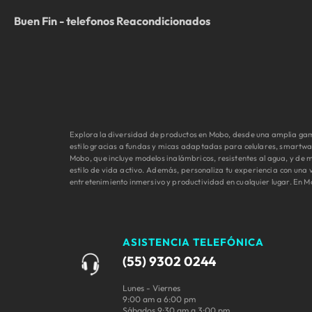
Buen Fin - telefonos Reacondicionados
Explora la diversidad de productos en Mobo, desde una amplia gama
estilo gracias a fundas y micas adaptadas para celulares, smartwa
Mobo, que incluye modelos inalámbricos, resistentes al agua, y d
estilo de vida activo. Además, personaliza tu experiencia con una
entretenimiento inmersivo y productividad en cualquier lugar. En M
ASISTENCIA TELEFÓNICA
(55) 9302 0244
Lunes - Viernes
9:00 am a 6:00 pm
Sábados 9:30 am a 3:00 pm