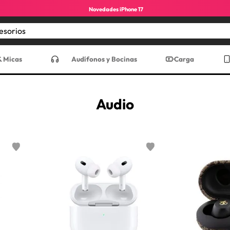
Novedades iPhone 17
Encuentra los mejores accesorios
CADOS
& Micas
Audífonos y Bocinas
Carga
Audio
ro max