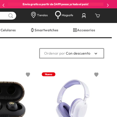
Envío gratis a partir de $499 pesos ¡a todo el país!
Tiendas
Magsafe
Celulares
Smartwatches
Accesorios
Ordenar por
Con descuento
Nuevo