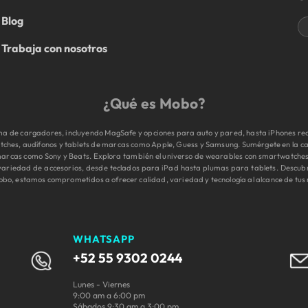
Blog
Trabaja con nosotros
¿Qué es Mobo?
 de cargadores, incluyendo MagSafe y opciones para auto y pared, hasta iPhones reac
tches, audífonos y tablets de marcas como Apple, Guess y Samsung. Sumérgete en la cal
e marcas como Sony y Beats. Explora también el universo de wearables con smartwatche
 variedad de accesorios, desde teclados para iPad hasta plumas para tablets. Descub
obo, estamos comprometidos a ofrecer calidad, variedad y tecnología al alcance de tus 
WHATSAPP
+52 55 9302 0244
Lunes - Viernes
9:00 am a 6:00 pm
Sábados 9:30 am a 3:00 pm