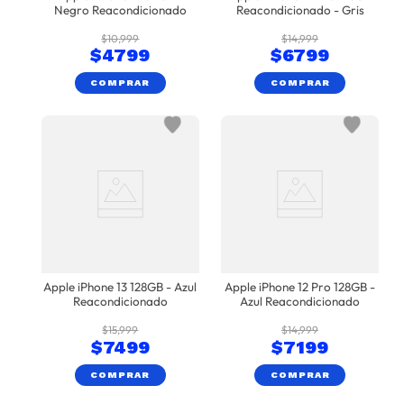
Negro Reacondicionado
Reacondicionado - Gris
$
10
,
999
$
14
,
999
$
4799
$
6799
COMPRAR
COMPRAR
Apple iPhone 13 128GB - Azul
Apple iPhone 12 Pro 128GB -
Reacondicionado
Azul Reacondicionado
$
15
,
999
$
14
,
999
$
7499
$
7199
COMPRAR
COMPRAR