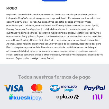
MOBO
Explora la diversidad de productos en Mobo, desde una amplia gama de cargadores,
incluyendo MagSafe y opciones para auto y pared, hasta iPhones reacondicionados con
garantía de 90 días. Protege tus dispositivos con estilo gracias a fundas y micas
adaptadas para celulares, smartwatches, audífonos y tablets de marcas como Apple,
Guess y Samsung. Sumérgete en la calidad de audio con la destacada colección de
audífonos y bocinas de Mobo, que incluye modelos inalámbricos, resistentes al agua, y de
marcas como Sony y Beats. Explora también el universo de wearables con smartwatches
como Honor Band 6 y Huawei Fit 2, diseñados para adaptarse a tu estilo de vida activo.
Además, personaliza tu experiencia con una variedad de accesorios, desde teclados para
iPad hasta plumas para tablets. Descubre un mundo de posibilidades con tablets que
ofrecen portabilidad, entretenimiento inmersivo y productividad en cualquier lugar. En
Mobo, estamos comprometidos a ofrecer calidad, variedad y tecnología al alcance de tus
manos. ¡Explora ahora y elige con confianza!
Todas nuestras formas de pago