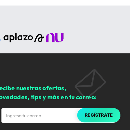
ecibe nuestras ofertas,
ovedades, tips y más en tu correo:
REGÍSTRATE