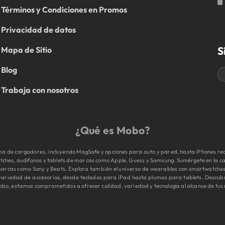
Términos y Condiciones en Promos
Privacidad de datos
S
Mapa de Sitio
Blog
Trabaja con nosotros
¿Qué es Mobo?
 de cargadores, incluyendo MagSafe y opciones para auto y pared, hasta iPhones reac
tches, audífonos y tablets de marcas como Apple, Guess y Samsung. Sumérgete en la cal
e marcas como Sony y Beats. Explora también el universo de wearables con smartwatche
 variedad de accesorios, desde teclados para iPad hasta plumas para tablets. Descub
obo, estamos comprometidos a ofrecer calidad, variedad y tecnología al alcance de tus 