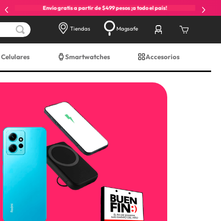
Envío gratis a partir de $499 pesos ¡a todo el país!
Tiendas
Magsafe
Celulares
Smartwatches
Accesorios