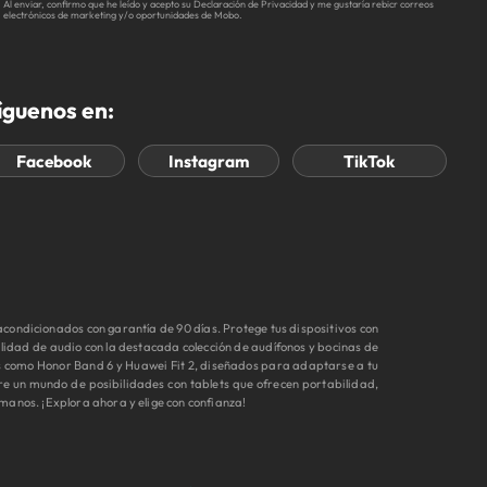
Al enviar, confirmo que he leído y acepto su Declaración de Privacidad y me gustaría rebicr correos
electrónicos de marketing y/o oportunidades de Mobo.
íguenos en:
Facebook
Instagram
TikTok
ondicionados con garantía de 90 días. Protege tus dispositivos con
idad de audio con la destacada colección de audífonos y bocinas de
s como Honor Band 6 y Huawei Fit 2, diseñados para adaptarse a tu
re un mundo de posibilidades con tablets que ofrecen portabilidad,
manos. ¡Explora ahora y elige con confianza!