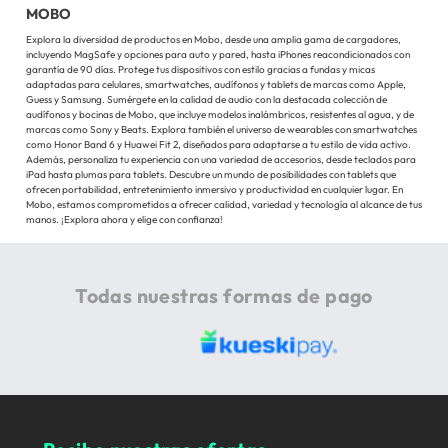
MOBO
Explora la diversidad de productos en Mobo, desde una amplia gama de cargadores,
incluyendo MagSafe y opciones para auto y pared, hasta iPhones reacondicionados con
garantía de 90 días. Protege tus dispositivos con estilo gracias a fundas y micas
adaptadas para celulares, smartwatches, audífonos y tablets de marcas como Apple,
Guess y Samsung. Sumérgete en la calidad de audio con la destacada colección de
audífonos y bocinas de Mobo, que incluye modelos inalámbricos, resistentes al agua, y de
marcas como Sony y Beats. Explora también el universo de wearables con smartwatches
como Honor Band 6 y Huawei Fit 2, diseñados para adaptarse a tu estilo de vida activo.
Además, personaliza tu experiencia con una variedad de accesorios, desde teclados para
iPad hasta plumas para tablets. Descubre un mundo de posibilidades con tablets que
ofrecen portabilidad, entretenimiento inmersivo y productividad en cualquier lugar. En
Mobo, estamos comprometidos a ofrecer calidad, variedad y tecnología al alcance de tus
manos. ¡Explora ahora y elige con confianza!
Todas nuestras formas de pago