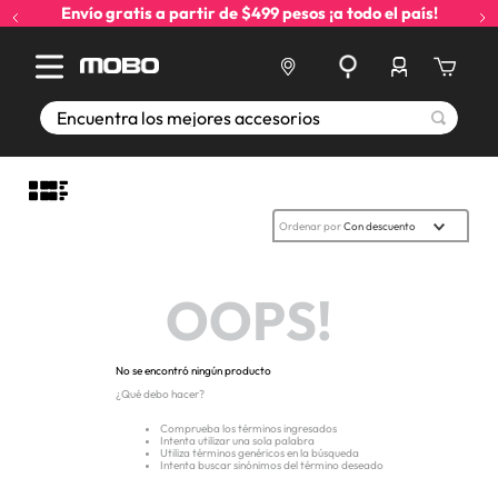
Envío gratis a partir de $499 pesos ¡a todo el país!
Encuentra los mejores accesorios
Ordenar por
Con descuento
OOPS!
No se encontró ningún producto
¿Qué debo hacer?
Comprueba los términos ingresados
Intenta utilizar una sola palabra
Utiliza términos genéricos en la búsqueda
Intenta buscar sinónimos del término deseado