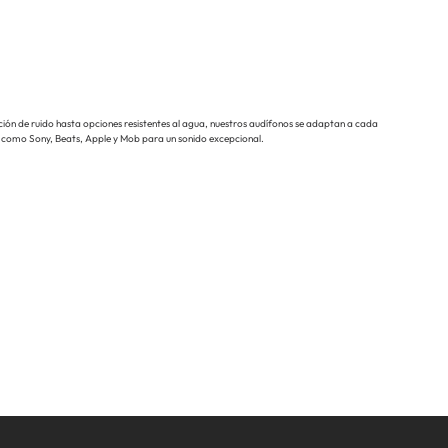
ón de ruido hasta opciones resistentes al agua, nuestros audífonos se adaptan a cada
s como Sony, Beats, Apple y Mob para un sonido excepcional.