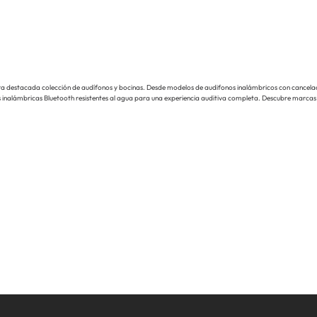
ra destacada colección de audífonos y bocinas. Desde modelos de audifonos inalámbricos con cancelaci
s inalámbricas Bluetooth resistentes al agua para una experiencia auditiva completa. Descubre marca