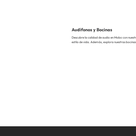
Audífonos y Bocinas
Descubre la calidad de audio en Mobo con nuest
estilo de vida. Además, explora nuestras bocina