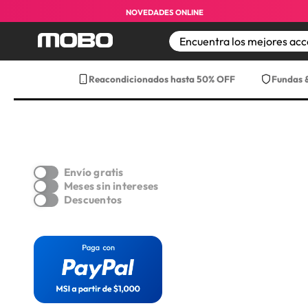
NOVEDADES ONLINE
TÉRMINOS MÁS BUS
Reacondicionados hasta 50% OFF
Fundas 
1
.
iphone 17 pro max
2
.
iphone
3
.
iphone 17
4
.
iphone 16
Envío gratis
5
.
17 pro max
Meses sin intereses
Descuentos
6
.
iphone 17 pro
7
.
funda iphone 17
8
.
funda iphone 17 p
9
.
iphone 15
10
.
audifonos