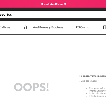
Novedades iPhone 17
Encuentra los mejores accesorios
CADOS
& Micas
Audífonos y Bocinas
Carga
No encontramos ningún 
¿Qué debo hacer?
OOPS!
ro max
Comprueba los 
Intenta utilizar 
Utiliza términos
Intenta buscar 