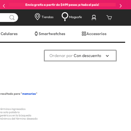
Envío gratis a partir de $499 pesos ¡a todo el país!
Tiendas
Magsafe
Celulares
Smartwatches
Accesorios
Ordenar por
Con descuento
resultado para "
memorias
"
términos ingresados
una sola palabra
 genéricos en la búsqueda
sinónimos del término deseado