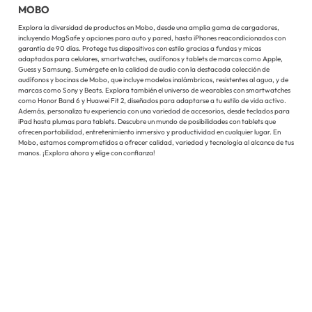
MOBO
Explora la diversidad de productos en Mobo, desde una amplia gama de cargadores,
incluyendo MagSafe y opciones para auto y pared, hasta iPhones reacondicionados con
garantía de 90 días. Protege tus dispositivos con estilo gracias a fundas y micas
adaptadas para celulares, smartwatches, audífonos y tablets de marcas como Apple,
Guess y Samsung. Sumérgete en la calidad de audio con la destacada colección de
audífonos y bocinas de Mobo, que incluye modelos inalámbricos, resistentes al agua, y de
marcas como Sony y Beats. Explora también el universo de wearables con smartwatches
como Honor Band 6 y Huawei Fit 2, diseñados para adaptarse a tu estilo de vida activo.
Además, personaliza tu experiencia con una variedad de accesorios, desde teclados para
iPad hasta plumas para tablets. Descubre un mundo de posibilidades con tablets que
ofrecen portabilidad, entretenimiento inmersivo y productividad en cualquier lugar. En
Mobo, estamos comprometidos a ofrecer calidad, variedad y tecnología al alcance de tus
manos. ¡Explora ahora y elige con confianza!