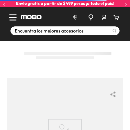
Envío gratis a partir de $499 pesos ¡a todo el país!
Encuentra los mejores accesorios
No pudimos encontrar lo que
buscabas
Pero ¡hey!
Aprovecha tu iPhone al máximo, si un día NO
PUEDES DORMIR. Te dejamos un tip: