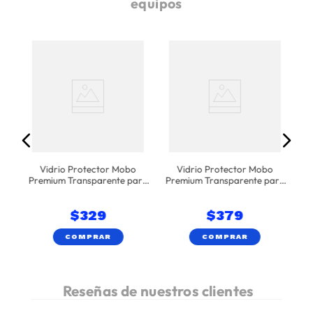
equipos
a
9
Pr
Vidrio Protector Mobo
Vidrio Protector Mobo
Premium Transparente para
Premium Transparente para
Samsung Galaxy S26 Plus
Samsung Galaxy S26
$
329
$
379
COMPRAR
COMPRAR