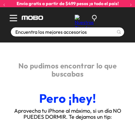
Envío gratis a partir de $499 pesos ¡a todo el país!
Encuentra los mejores accesorios
No pudimos encontrar lo que
buscabas
Pero ¡hey!
Aprovecha tu iPhone al máximo, si un día NO
PUEDES DORMIR. Te dejamos un tip: