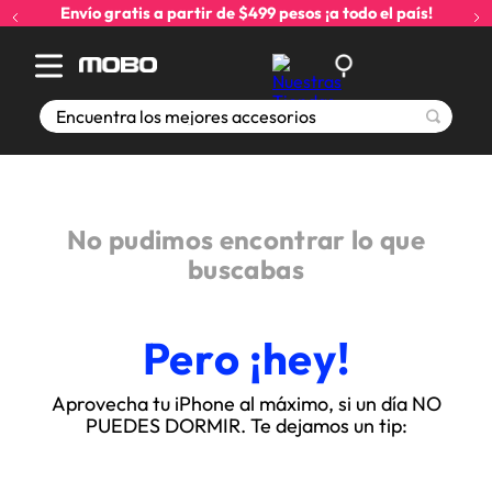
Envío gratis a partir de $499 pesos ¡a todo el país!
Encuentra los mejores accesorios
No pudimos encontrar lo que
buscabas
Pero ¡hey!
Aprovecha tu iPhone al máximo, si un día NO
PUEDES DORMIR. Te dejamos un tip: