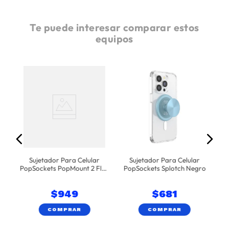
Te puede interesar comparar estos
equipos
gro
Sujetador Para Celular
Sujetador Para Celular
PopSockets PopMount 2 Flex
PopSockets Splotch Negro
Rosa
$
949
$
681
COMPRAR
COMPRAR