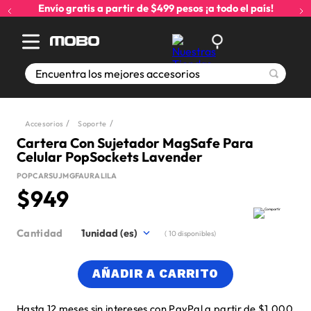
Envío gratis a partir de $499 pesos ¡a todo el país!
Encuentra los mejores accesorios
Accesorios
Soporte
Cartera Con Sujetador MagSafe Para
Celular PopSockets Lavender
POPCARSUJMGFAURALILA
$
949
Cantidad
1
(
10
disponibles)
AÑADIR A CARRITO
Hasta 12 meses sin intereses con PayPal a partir de $1,000