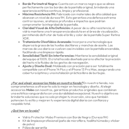
Borde Perimetral Negro:
Cuenta con un marco negro que se alinea
perfectamente con los bordes de la pantalla original, brindando una
apariencia estética continua, limpia y profesional.
Máxima Resistencia 9H:
Fabricado con materiales de alta calidad que
alcanzan un nivel de dureza 9H. Esto garantiza una defensa extrema
contra rayones, arañazos profundos e impactos que podrían
comprometer la integridad de la pantalla.
Claridad Visual de Alta Definición:
A pesar de su alta resistencia, el
vidrio mantiene una transparencia absoluta en el área de visualización,
permitiendo disfrutar de todo el brillo y color de la pantalla Super Retina
XDR.
Tratamiento Oleofóbico Avanzado:
Incorpora una tecnología que
dispersa la grasa de las huellas dactilares y manchas de aceite. Las
marcas de uso diario se vuelven casi invisibles con la pantalla encendida,
facilitando una limpieza rápida.
Sensibilidad Táctil Sin Interferencias:
Mantiene la sensibilidad original
del equipo al 100%. El cristal ha sido diseñado para no afectar la precisión
del tacto ni la fluidez de los gestos de navegación.
Ajuste y Diseño Dual:
Moldeado con precisión para ser totalmente
compatible con el iPhone 14 Plus y el iPhone 13 Pro Max, asegurando una
cobertura óptima y una instalación práctica libre de burbujas.
¿Por qué elegir accesorios Mobo en nuestra tienda?
En nuestra tienda, nos
comprometemos a ofrecerte solo lo mejor en tecnología y diseño. Al elegir
accesorios
Mobo
con nosotros, garantizas productos originales que combinan
una estética vanguardista con una durabilidad excepcional. Nuestro objetivo es
brindarte soluciones que no solo protejan tu inversión, sino que también
potencien tu estilo y mejoren tu experiencia digital diaria con confianza y
respaldo total.
¿Qué hay en la caja?
Vidrio Protector Mobo Premium con Borde Negro (Dureza 9H)
Kit de limpieza profesional (paño de microfibra, toallita húmeda y sticker
de polvo)
Póliza de garantía