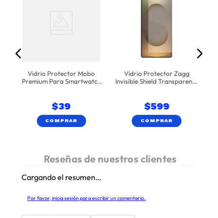
a
00
Pr
Vidrio Protector Mobo
Vidrio Protector Zagg
Premium Para Smartwatch
Invisible Shield Transparente
Link - Transparente
Samsung S25 Ultra
$
39
$
599
COMPRAR
COMPRAR
Cargando el resumen…
Por favor, inicia sesión para escribir un comentario.