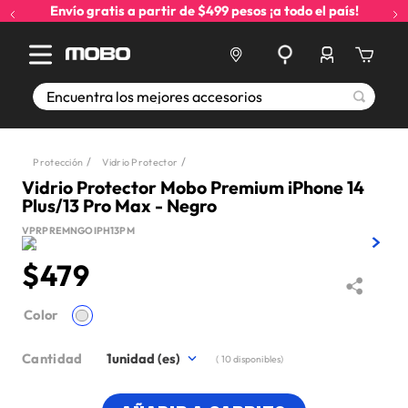
Envío gratis a partir de $499 pesos ¡a todo el país!
Encuentra los mejores accesorios
Protección
Vidrio Protector
Vidrio Protector Mobo Premium iPhone 14
Plus/13 Pro Max - Negro
VPRPREMNGOIPH13PM
$
479
Color
Cantidad
1
(
10
disponibles)