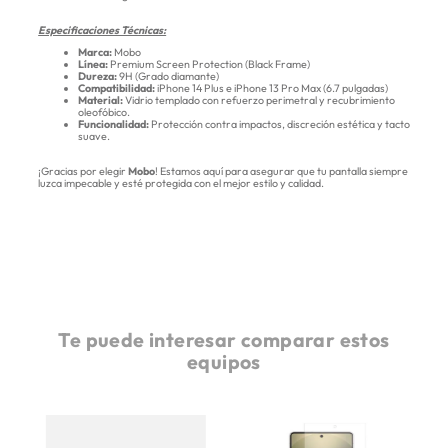
Especificaciones Técnicas:
Marca:
Mobo
Línea:
Premium Screen Protection (Black Frame)
Dureza:
9H (Grado diamante)
Compatibilidad:
iPhone 14 Plus e iPhone 13 Pro Max (6.7 pulgadas)
Material:
Vidrio templado con refuerzo perimetral y recubrimiento
oleofóbico.
Funcionalidad:
Protección contra impactos, discreción estética y tacto
suave.
¡Gracias por elegir
Mobo
! Estamos aquí para asegurar que tu pantalla siempre
luzca impecable y esté protegida con el mejor estilo y calidad.
Te puede interesar comparar estos
equipos