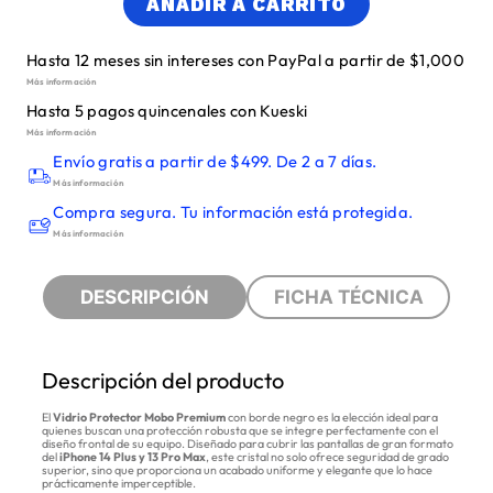
AÑADIR A CARRITO
Hasta 12 meses sin intereses con PayPal a partir de $1,000
Más información
Hasta 5 pagos quincenales con Kueski
Más información
Envío gratis a partir de $499. De 2 a 7 días.
Más información
Compra segura. Tu información está protegida.
Más información
DESCRIPCIÓN
FICHA TÉCNICA
Descripción del producto
El
Vidrio Protector Mobo Premium
con borde negro es la elección ideal para
quienes buscan una protección robusta que se integre perfectamente con el
diseño frontal de su equipo. Diseñado para cubrir las pantallas de gran formato
del
iPhone 14 Plus y 13 Pro Max
, este cristal no solo ofrece seguridad de grado
superior, sino que proporciona un acabado uniforme y elegante que lo hace
prácticamente imperceptible.