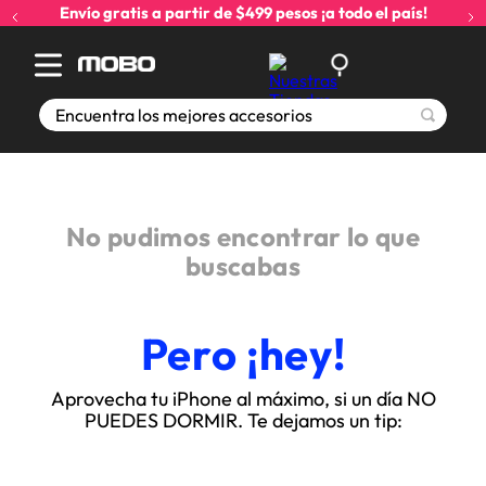
Envío gratis a partir de $499 pesos ¡a todo el país!
Encuentra los mejores accesorios
No pudimos encontrar lo que
buscabas
Pero ¡hey!
Aprovecha tu iPhone al máximo, si un día NO
PUEDES DORMIR. Te dejamos un tip: