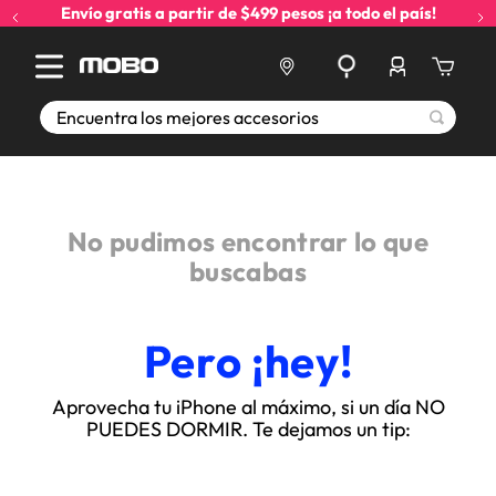
Envío gratis a partir de $499 pesos ¡a todo el país!
Encuentra los mejores accesorios
No pudimos encontrar lo que
buscabas
Pero ¡hey!
Aprovecha tu iPhone al máximo, si un día NO
PUEDES DORMIR. Te dejamos un tip: