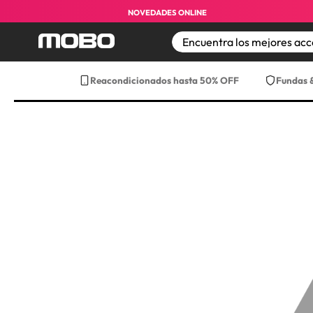
Envío gratis a partir de $499 pesos ¡a t
NOVEDADES ONLINE
TÉRMINOS MÁS BUS
Reacondicionados hasta 50% OFF
Fundas 
1
.
iphone 17 pro max
2
.
iphone
3
.
iphone 17
4
.
iphone 16
5
.
17 pro max
6
.
iphone 17 pro
7
.
funda iphone 17
8
.
funda iphone 17 p
9
.
iphone 15
10
.
audifonos