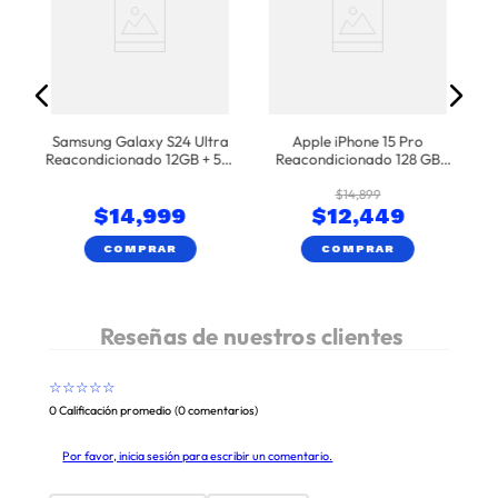
Samsung Galaxy S24 Ultra
Apple iPhone 15 Pro
Reacondicionado 12GB + 512
Reacondicionado 128 GB
GB
Azul
$
14
,
899
$
14
,
999
$
12
,
449
COMPRAR
COMPRAR
☆
☆
☆
☆
☆
0 Calificación promedio
(0 comentarios)
Por favor, inicia sesión para escribir un comentario.