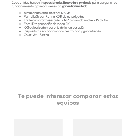
Cada unidad ha sido
inspeccionada, limpiada y probada
para asegurar su
funcionamiento óptimo y viene con
garantía limitada
.
Almacenamiento interno: 128GB
Pantalla Super Retina XDR de 6.1 pulgadas
Triple cámara trasera de 12 MP con modo noche y ProRAW
Face ID y grabación de video 4K
iOS actualizado y batería de larga duración
Dispositivo reacondicionado certificado y garantizado
Color: Azul Sierra
Te puede interesar comparar estos
equipos
B -
Ap