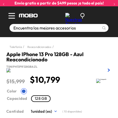
Envío gratis a partir de $499 pesos ¡a todo el país!
Encuentra los mejores accesorios
Telefonía
Reacondicionados
Apple IPhone 13 Pro 128GB - Azul
Reacondicionado
TSNIPH13PR128GBAZL
$
10
,
799
$
15
,
999
Color
Capacidad
128 GB
Cantidad
1
(
10
disponibles)