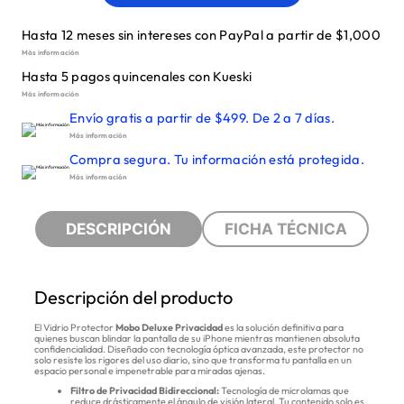
Hasta 12 meses sin intereses con PayPal a partir de $1,000
Más información
Hasta 5 pagos quincenales con Kueski
Más información
Envío gratis a partir de $499. De 2 a 7 días.
Más información
Compra segura. Tu información está protegida.
Más información
DESCRIPCIÓN
FICHA TÉCNICA
Descripción del producto
El Vidrio Protector
Mobo Deluxe Privacidad
es la solución definitiva para
quienes buscan blindar la pantalla de su iPhone mientras mantienen absoluta
confidencialidad. Diseñado con tecnología óptica avanzada, este protector no
solo resiste los rigores del uso diario, sino que transforma tu pantalla en un
espacio personal e impenetrable para miradas ajenas.
Filtro de Privacidad Bidireccional:
Tecnología de microlamas que
reduce drásticamente el ángulo de visión lateral. Tu contenido solo es