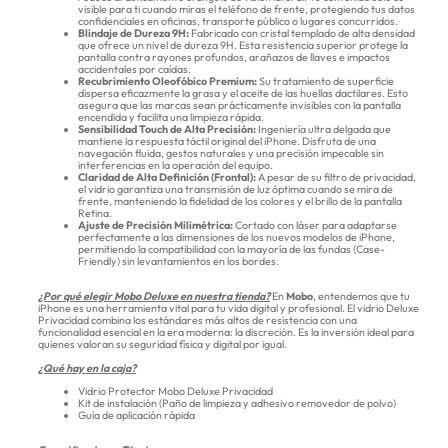
visible para ti cuando miras el teléfono de frente, protegiendo tus datos
confidenciales en oficinas, transporte público o lugares concurridos.
Blindaje de Dureza 9H:
Fabricado con cristal templado de alta densidad
que ofrece un nivel de dureza 9H. Esta resistencia superior protege la
pantalla contra rayones profundos, arañazos de llaves e impactos
accidentales por caídas.
Recubrimiento Oleofóbico Premium:
Su tratamiento de superficie
dispersa eficazmente la grasa y el aceite de las huellas dactilares. Esto
asegura que las marcas sean prácticamente invisibles con la pantalla
encendida y facilita una limpieza rápida.
Sensibilidad Touch de Alta Precisión:
Ingeniería ultra delgada que
mantiene la respuesta táctil original del iPhone. Disfruta de una
navegación fluida, gestos naturales y una precisión impecable sin
interferencias en la operación del equipo.
Claridad de Alta Definición (Frontal):
A pesar de su filtro de privacidad,
el vidrio garantiza una transmisión de luz óptima cuando se mira de
frente, manteniendo la fidelidad de los colores y el brillo de la pantalla
Retina.
Ajuste de Precisión Milimétrica:
Cortado con láser para adaptarse
perfectamente a las dimensiones de los nuevos modelos de iPhone,
permitiendo la compatibilidad con la mayoría de las fundas (Case-
Friendly) sin levantamientos en los bordes.
¿Por qué elegir Mobo Deluxe en nuestra tienda?
En
Mobo
, entendemos que tu
iPhone es una herramienta vital para tu vida digital y profesional. El vidrio Deluxe
Privacidad combina los estándares más altos de resistencia con una
funcionalidad esencial en la era moderna: la discreción. Es la inversión ideal para
quienes valoran su seguridad física y digital por igual.
¿Qué hay en la caja?
Vidrio Protector Mobo Deluxe Privacidad
Kit de instalación (Paño de limpieza y adhesivo removedor de polvo)
Guía de aplicación rápida