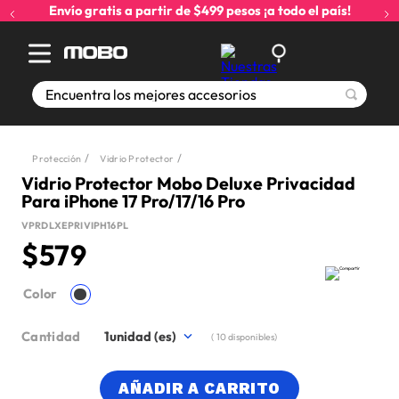
Envío gratis a partir de $499 pesos ¡a todo el país!
Encuentra los mejores accesorios
Protección
Vidrio Protector
Vidrio Protector Mobo Deluxe Privacidad
Para iPhone 17 Pro/17/16 Pro
VPRDLXEPRIVIPH16PL
$
579
Color
Cantidad
1
(
10
disponibles)
AÑADIR A CARRITO