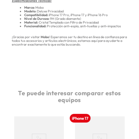
Especificaciones Técnicas:
Marca:
Mobo
Modelo:
Deluxe Privacidad
Compatibilidad:
iPhone 17 Pro, iPhone 17 y iPhone 16 Pro
Nivel de Dureza:
9H (Grado diamante)
Material:
Cristal Templado con Filtro de Privacidad
Funcionalidad:
Protección anti-espía, anti-huellas y anti-impactos
¡Gracias por visitar
Mobo
! Esperamos ser tu destino en línea de confianza para
todos tus accesorios y artículos electrónicos; estamos aquí para ayudarte a
encontrar exactamente lo que estás buscando.
Te puede interesar comparar estos
equipos
iPhone 17
a
ge
ss