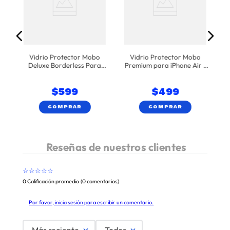
Vidrio Protector Mobo
Vidrio Protector Mobo
Deluxe Borderless Para
Premium para iPhone Air -
iPhone 17 Pro Max - Negro
Transparente
$
599
$
499
COMPRAR
COMPRAR
☆
☆
☆
☆
☆
0 Calificación promedio
(0 comentarios)
Por favor, inicia sesión para escribir un comentario.
Más reciente
Todos