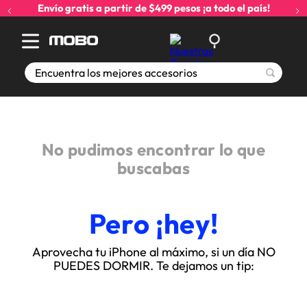
Envío gratis a partir de $499 pesos ¡a todo el país!
Encuentra los mejores accesorios
No pudimos encontrar lo que
buscabas
Pero ¡hey!
Aprovecha tu iPhone al máximo, si un día NO
PUEDES DORMIR. Te dejamos un tip: