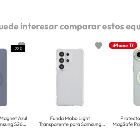
uede interesar comparar estos eq
iPhone 17
-
22 %
 Magnet Azul
Funda Mobo Light
Protecto
msung S26
Transparente para Samsung
MagSafe Par
Galaxy S26 Ultra