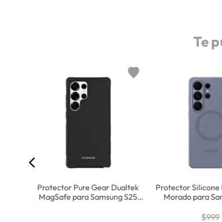
Te p
afe
Negro
Protector Pure Gear Dualtek
Protector Silicone
MagSafe para Samsung S25
Morado para Sa
Ultra
Ultra
$
999