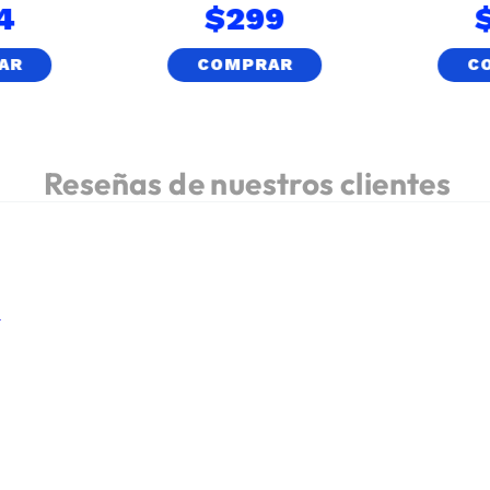
4
$
299
AR
COMPRAR
C
.