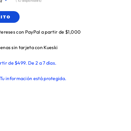
(
10
disponibles)
RITO
tereses con PayPal a partir de $1,000
enas sin tarjeta con Kueski
rtir de $499. De 2 a 7 días.
Tu información está protegida.