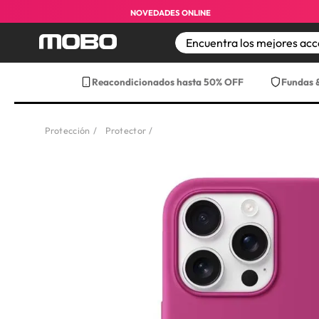
NOVEDADES ONLINE
TÉRMINOS MÁS BUS
Reacondicionados hasta 50% OFF
Fundas 
1
.
iphone 17 pro max
2
.
iphone
Protección
Protector
3
.
iphone 17
4
.
iphone 16
5
.
17 pro max
6
.
iphone 17 pro
7
.
funda iphone 17
8
.
funda iphone 17 p
9
.
iphone 15
10
.
audifonos