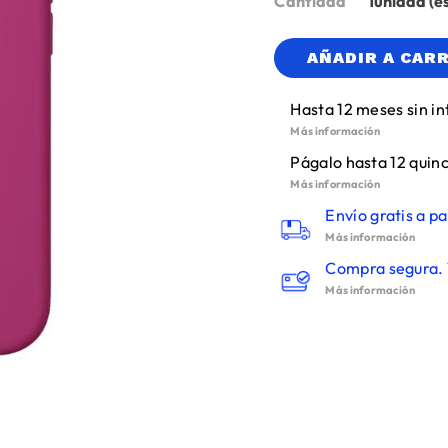
Cantidad
1
AÑADIR A CAR
Hasta 12 meses sin in
Más información
Págalo hasta 12 quinc
Más información
Envío gratis a pa
Más información
Compra segura. 
Más información