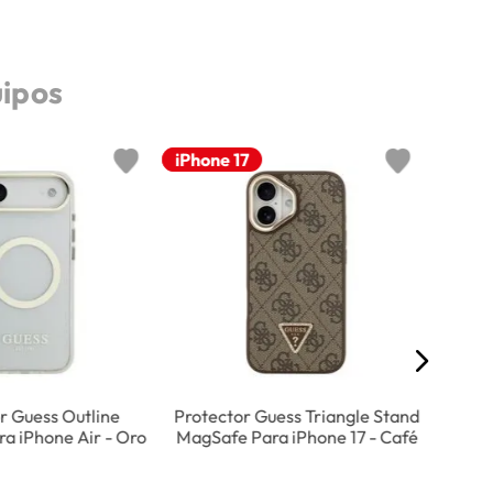
uipos
Nuevo
iPhone 17
Prote
Co
r Guess Outline
Protector Guess Triangle Stand
a iPhone Air - Oro
MagSafe Para iPhone 17 - Café