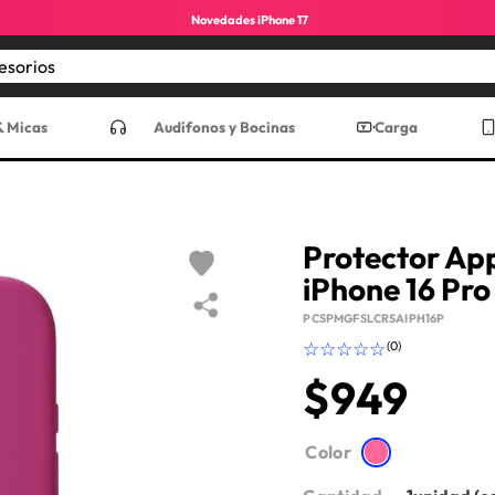
Novedades iPhone 17
Encuentra los mejores accesorios
CADOS
& Micas
Audífonos y Bocinas
Carga
Protector Ap
iPhone 16 Pro
PCSPMGFSLCRSAIPH16P
☆
☆
☆
☆
☆
(
0
)
$
949
ro max
Color