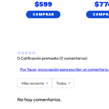
$
599
$
77
COMPRAR
COMPR
☆
☆
☆
☆
☆
0 Calificación promedio
(0 comentarios)
Por favor, inicia sesión para escribir un comentario
Más reciente
Todos
No hay comentarios.