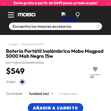
Envío gratis a partir de $499 pesos ¡a todo el país!
Encuentra los mejores accesorios
Carga
Bateria Portatil
Batería Portátil Inalámbrica Mobo Magpad
5000 Mah Negro 15w
BATPORMAG5000M15WNGO
$
549
Color
Cantidad
1
(
10
disponibles)
AÑADIR A CARRITO