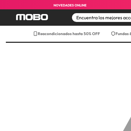
NOVEDADES ONLINE
TÉRMINOS MÁS BUS
Reacondicionados hasta 50% OFF
Fundas 
1
.
iphone 17 pro max
2
.
iphone
3
.
iphone 17
4
.
iphone 16
5
.
17 pro max
6
.
iphone 17 pro
7
.
funda iphone 17
8
.
funda iphone 17 p
9
.
iphone 15
10
.
audifonos