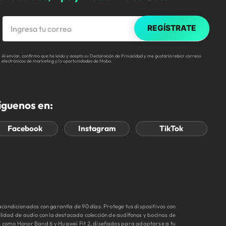
REGÍSTRATE
Al enviar, confirmo que he leído y acepto su Declaración de Privacidad y me gustaría rebicr correos
electrónicos de marketing y/o oportunidades de Mobo.
íguenos en:
Facebook
Instagram
TikTok
ondicionados con garantía de 90 días. Protege tus dispositivos con
idad de audio con la destacada colección de audífonos y bocinas de
s como Honor Band 6 y Huawei Fit 2, diseñados para adaptarse a tu