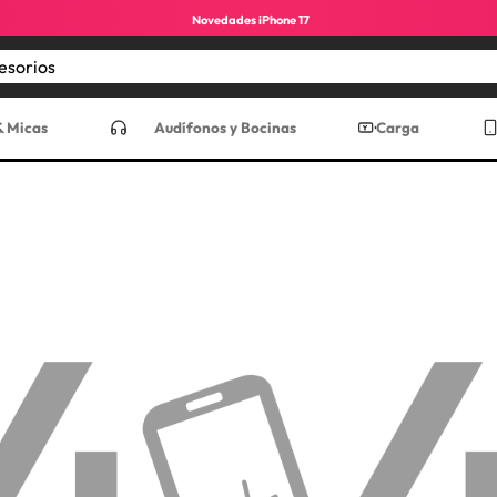
Novedades iPhone 17
Encuentra los mejores accesorios
CADOS
& Micas
Audífonos y Bocinas
Carga
ro max