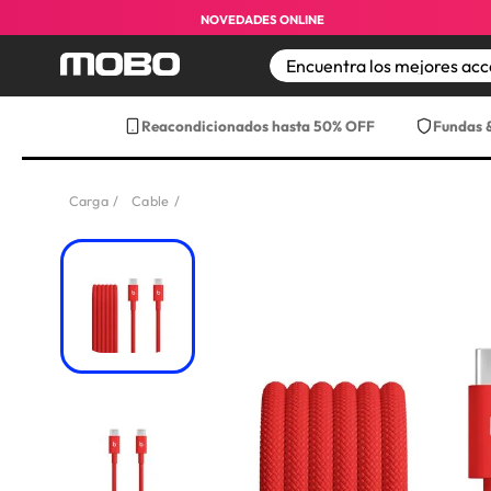
NOVEDADES ONLINE
TÉRMINOS MÁS BUS
Reacondicionados hasta 50% OFF
Fundas 
1
.
iphone 17 pro max
2
.
iphone
Carga
Cable
3
.
iphone 17
4
.
iphone 16
5
.
17 pro max
6
.
iphone 17 pro
7
.
funda iphone 17
8
.
funda iphone 17 p
9
.
iphone 15
10
.
audifonos