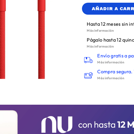
AÑADIR A CAR
Hasta 12 meses sin in
Más información
Págalo hasta 12 quinc
Más información
Envío gratis a pa
Más información
Compra segura. 
Más información