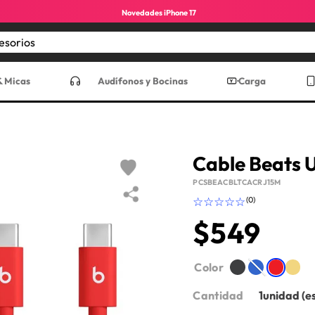
Novedades iPhone 17
Encuentra los mejores accesorios
CADOS
& Micas
Audífonos y Bocinas
Carga
Cable Beats 
PCSBEACBLTCACRJ15M
☆
☆
☆
☆
☆
(
0
)
$
549
ro max
Color
Cantidad
1