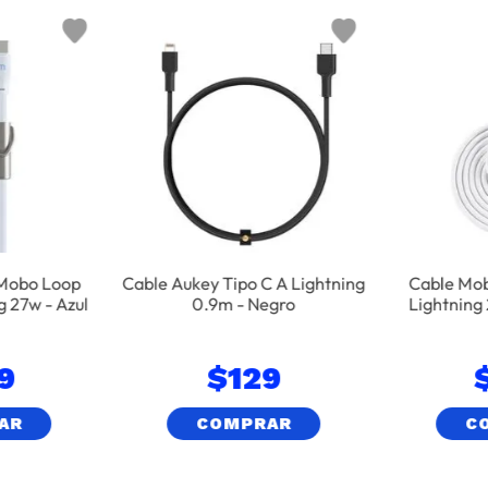
 Mobo Loop
Cable Aukey Tipo C A Lightning
Cable Mob
 27w - Azul
0.9m - Negro
Lightning
9
$
129
AR
COMPRAR
C