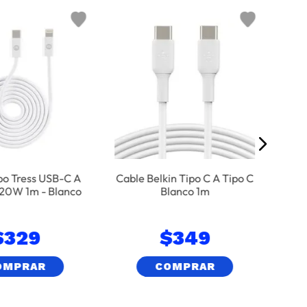
Cab
L
o Tress USB-C A
Cable Belkin Tipo C A Tipo C
 20W 1m - Blanco
Blanco 1m
$
329
$
349
OMPRAR
COMPRAR