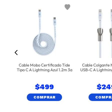
 Rose
Cable Mobo Certificado Tide
Cable Colgante
Tipo C A Lightning Azul 1.2m 3a
USB-C A Lightning
$
499
$
24
COMPRAR
COMPR