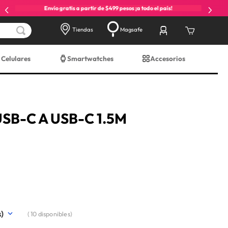
Envío gratis a partir de $499 pesos ¡a todo el país!
Tiendas
Magsafe
Celulares
Smartwatches
Accesorios
USB-C A USB-C 1.5M
(
10
disponibles)