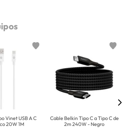
uipos
Cable
o Vinet USB A C
Cable Belkin Tipo C a Tipo C de
nco 20W 1M
2m 240W - Negro