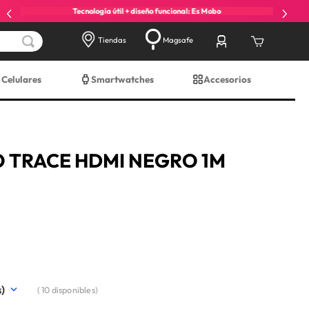
Tecnología útil + diseño funcional: Es Mobo
Tiendas
Magsafe
Celulares
Smartwatches
Accesorios
 TRACE HDMI NEGRO 1M
(
10
disponibles)