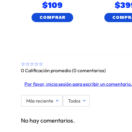
$
109
$
39
COMPRAR
COMPR
☆
☆
☆
☆
☆
0 Calificación promedio
(0 comentarios)
Por favor, inicia sesión para escribir un comentario
Más reciente
Todos
No hay comentarios.