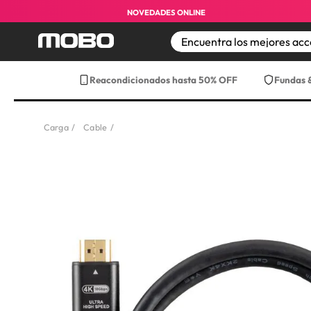
NOVEDADES ONLINE
TÉRMINOS MÁS BUS
Reacondicionados hasta 50% OFF
Fundas 
1
.
iphone 17 pro max
2
.
iphone
Carga
Cable
3
.
iphone 17
4
.
iphone 16
5
.
17 pro max
6
.
iphone 17 pro
7
.
funda iphone 17
8
.
funda iphone 17 p
9
.
iphone 15
10
.
audifonos