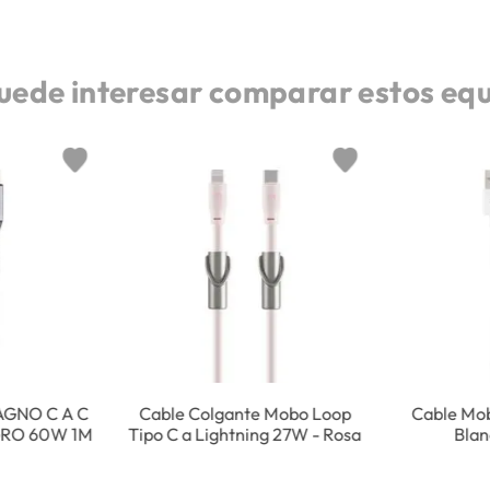
uede interesar comparar estos eq
GNO C A C
Cable Colgante Mobo Loop
Cable Mob
RO 60W 1M
Tipo C a Lightning 27W - Rosa
Bla