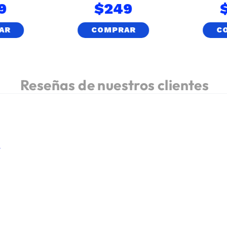
9
$
249
AR
COMPRAR
C
.