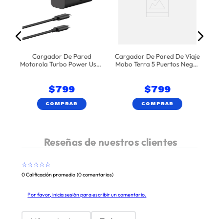
R
Cargador De Pared
Cargador De Pared De Viaje
Motorola Turbo Power Usb-
Mobo Terra 5 Puertos Negro
C Con Cable Tipo C 68w -
35W
Negro
$
799
$
799
COMPRAR
COMPRAR
☆
☆
☆
☆
☆
0 Calificación promedio
(0 comentarios)
Por favor, inicia sesión para escribir un comentario.