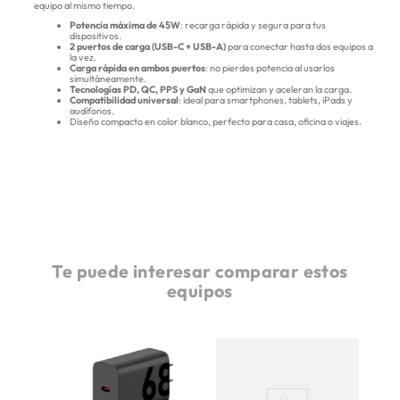
equipo al mismo tiempo.
Potencia máxima de 45W
: recarga rápida y segura para tus
dispositivos.
2 puertos de carga (USB-C + USB-A)
para conectar hasta dos equipos a
la vez.
Carga rápida en ambos puertos
: no pierdes potencia al usarlos
simultáneamente.
Tecnologías PD, QC, PPS y GaN
que optimizan y aceleran la carga.
Compatibilidad universal
: ideal para smartphones, tablets, iPads y
audífonos.
Diseño compacto en color blanco, perfecto para casa, oficina o viajes.
Te puede interesar comparar estos
equipos
bo
C
W -