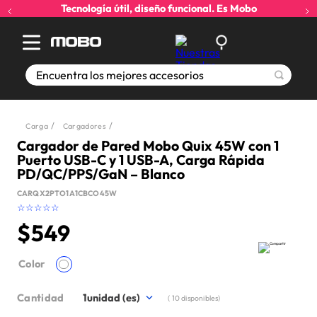
Tecnología útil, diseño funcional. Es Mobo
Encuentra los mejores accesorios
Carga
Cargadores
Cargador de Pared Mobo Quix 45W con 1
Puerto USB-C y 1 USB-A, Carga Rápida
PD/QC/PPS/GaN – Blanco
CARQX2PTO1A1CBCO45W
☆
☆
☆
☆
☆
$
549
Color
Cantidad
1
(
10
disponibles)