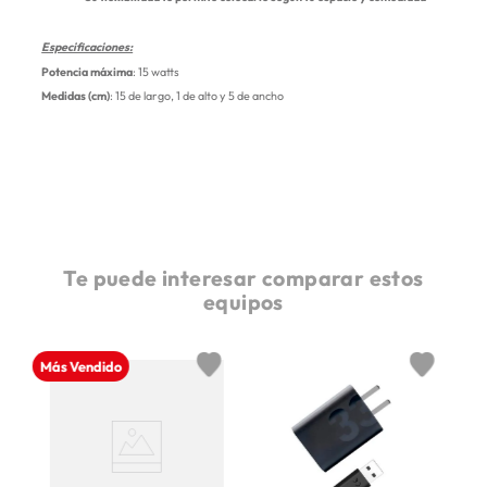
Especificaciones:
Potencia máxima
: 15 watts
Medidas (cm)
: 15 de largo, 1 de alto y 5 de ancho
Te puede interesar comparar estos
equipos
Más Vendido
sb-
ro
B