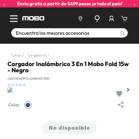
Envío gratis a partir de $499 pesos ¡a todo el país!
Encuentra los mejores accesorios
Carga
Cargadores
Cargador Inalámbrico 3 En 1 Mobo Fold 15w
- Negro
CAPIN3N1FOLDNEHO15W
☆
☆
☆
☆
☆
Color
No disponible