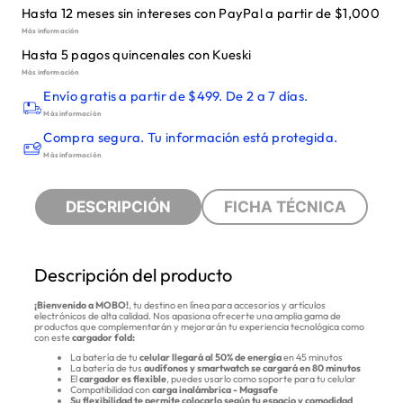
Hasta 12 meses sin intereses con PayPal a partir de $1,000
Más información
Hasta 5 pagos quincenales con Kueski
Más información
Envío gratis a partir de $499. De 2 a 7 días.
Más información
Compra segura. Tu información está protegida.
Más información
DESCRIPCIÓN
FICHA TÉCNICA
Descripción del producto
¡Bienvenido a MOBO!
,
tu destino en línea para accesorios y artículos
electrónicos de alta calidad. Nos apasiona ofrecerte una amplia gama de
productos que complementarán y
mejorarán tu experiencia tecnológica como
con este
cargador fold:
La batería de tu
celular llegará al 50% de energía
en 45 minutos
La batería de tus
audífonos y smartwatch se cargará en 80 minutos
El
cargador es flexible
, puedes usarlo como soporte para tu celular
Compatibilidad con
carga inalámbrica - Magsafe
Su flexibilidad te permite colocarlo según tu espacio y comodidad