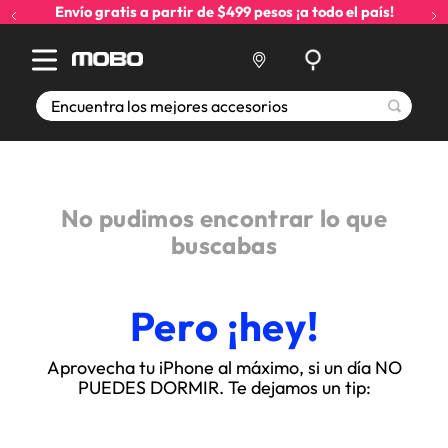
Envío gratis a partir de $499 pesos ¡a todo el país!
Encuentra los mejores accesorios
No pudimos encontrar lo que
buscabas
Pero ¡hey!
Aprovecha tu iPhone al máximo, si un día NO
PUEDES DORMIR. Te dejamos un tip: