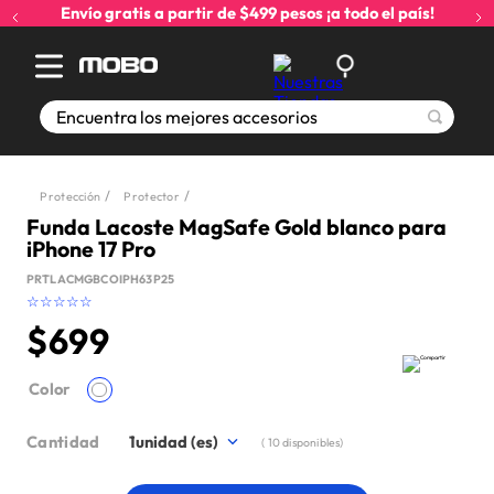
Envío gratis a partir de $499 pesos ¡a todo el país!
Encuentra los mejores accesorios
Protección
Protector
Funda Lacoste MagSafe Gold blanco para
iPhone 17 Pro
PRTLACMGBCOIPH63P25
☆
☆
☆
☆
☆
$
699
Color
Cantidad
1
(
10
disponibles)