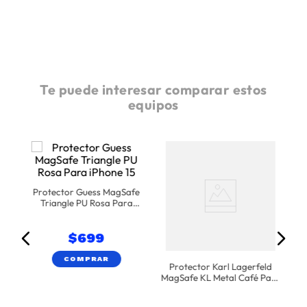
Te puede interesar comparar estos
equipos
ra
e
M
Protector Guess MagSafe
Triangle PU Rosa Para
iPhone 15
$
699
COMPRAR
Protector Karl Lagerfeld
MagSafe KL Metal Café Para
iPhone 17 Pro