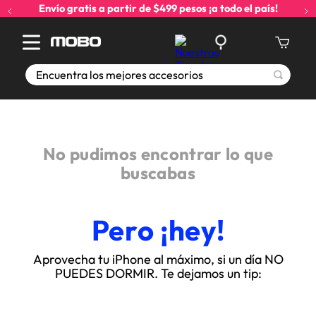
Envío gratis a partir de $499 pesos ¡a todo el país!
Encuentra los mejores accesorios
No pudimos encontrar lo que
buscabas
Pero ¡hey!
Aprovecha tu iPhone al máximo, si un día NO
PUEDES DORMIR. Te dejamos un tip: