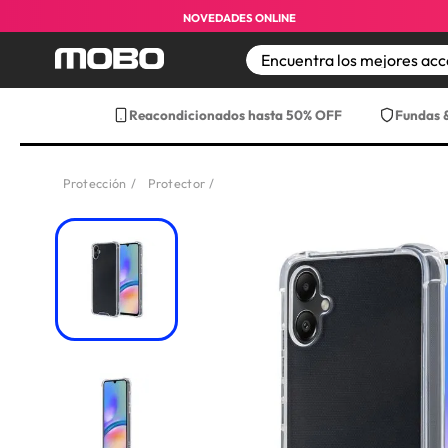
NOVEDADES ONLINE
TÉRMINOS MÁS BUS
Reacondicionados hasta 50% OFF
Fundas 
1
.
iphone 17 pro max
2
.
iphone
Protección
Protector
3
.
iphone 17
4
.
iphone 16
5
.
17 pro max
6
.
iphone 17 pro
7
.
funda iphone 17
8
.
funda iphone 17 p
9
.
iphone 15
10
.
audifonos