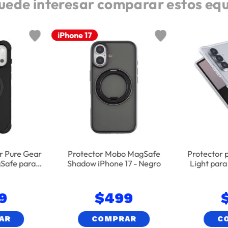
uede interesar comparar estos eq
Nuevo
iPhone 17
r Pure Gear
Protector Mobo MagSafe
Protector 
gSafe para
Shadow iPhone 17 - Negro
Light para
ax - Negro
Tra
9
$
499
AR
COMPRAR
C