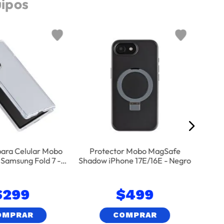
uipos
F1
Fund
para Celular Mobo
Protector Mobo MagSafe
 Samsung Fold 7 -
Shadow iPhone 17E/16E - Negro
nsparente
$
299
$
499
OMPRAR
COMPRAR