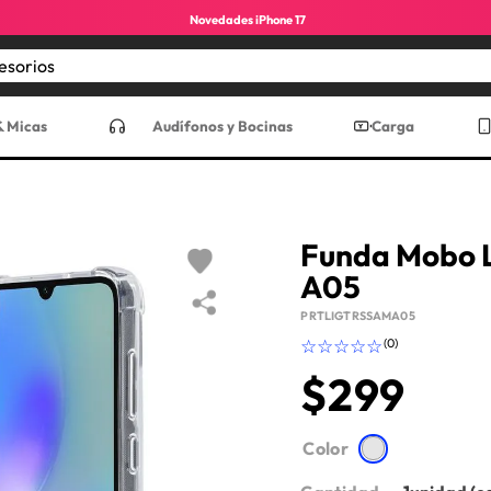
Novedades iPhone 17
Encuentra los mejores accesorios
CADOS
& Micas
Audífonos y Bocinas
Carga
Funda Mobo L
A05
PRTLIGTRSSAMA05
☆
☆
☆
☆
☆
(
0
)
$
299
ro max
Color