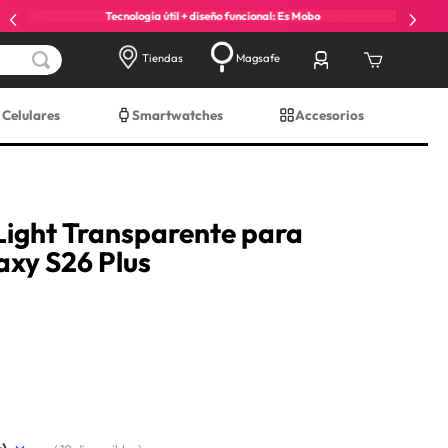
Tecnología útil + diseño funcional: Es Mobo
Tiendas
Magsafe
Celulares
Smartwatches
Accesorios
ight Transparente para
xy S26 Plus