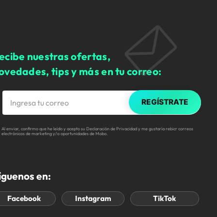
ecibe nuestras ofertas,
ovedades, tips y más en tu correo:
REGÍSTRATE
Al enviar, confirmo que he leído y acepto su Declaración de Privacidad y me gustaría rebicr correos
electrónicos de marketing y/o oportunidades de Mobo.
íguenos en:
Facebook
Instagram
TikTok