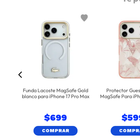
afe
 Negro
Funda Lacoste MagSafe Gold
Protector Gue
blanco para iPhone 17 Pro Max
MagSafe Para iPho
Rosa
$
699
$
59
COMPRAR
COMPR