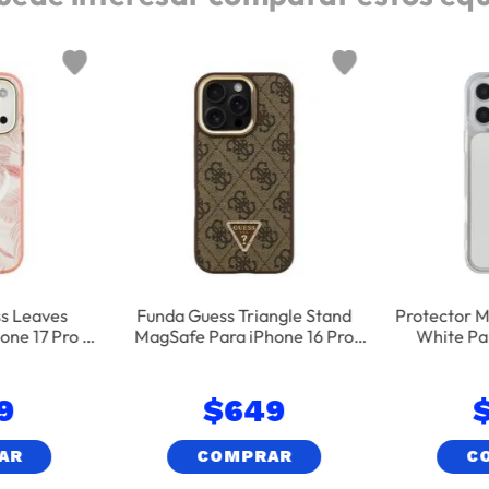
ss Leaves
Funda Guess Triangle Stand
Protector 
ne 17 Pro -
MagSafe Para iPhone 16 Pro
White Pa
Max - Café
9
$
649
AR
COMPRAR
C