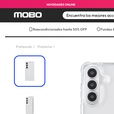
NOVEDADES ONLINE
TÉRMINOS MÁS BUS
Reacondicionados hasta 50% OFF
Fundas 
1
.
iphone 17 pro max
2
.
iphone
Protección
Protector
3
.
iphone 17
4
.
iphone 16
5
.
17 pro max
6
.
iphone 17 pro
7
.
funda iphone 17
8
.
funda iphone 17 p
9
.
iphone 15
10
.
audifonos