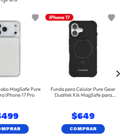
iPhone 17
iPhon
Funda
iPho
Mobo MagSafe Pure
Funda para Celular Pure Gear
ra iPhone 17 Pro
Dualtek Kik MagSafe para
iPhone 17 - Negro
$
499
$
649
OMPRAR
COMPRAR