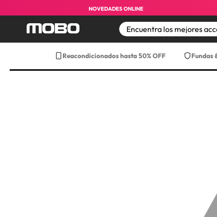
Envío gratis a partir de $499 pesos ¡a t
NOVEDADES ONLINE
TÉRMINOS MÁS BUS
Reacondicionados hasta 50% OFF
Fundas 
1
.
iphone 17 pro max
2
.
iphone
3
.
iphone 17
4
.
iphone 16
5
.
17 pro max
6
.
iphone 17 pro
7
.
funda iphone 17
8
.
funda iphone 17 p
9
.
iphone 15
10
.
audifonos