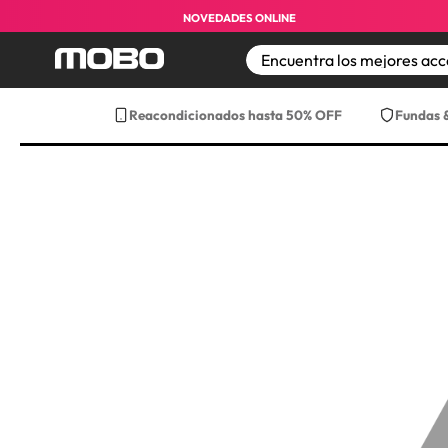
NOVEDADES ONLINE
TÉRMINOS MÁS BUS
Reacondicionados hasta 50% OFF
Fundas 
1
.
iphone
2
.
iphone 17 pro max
3
.
iphone 17
4
.
iphone 16
5
.
17 pro max
6
.
iphone 17 pro
7
.
funda iphone 17
8
.
funda iphone 17 p
9
.
iphone 15
10
.
audifonos