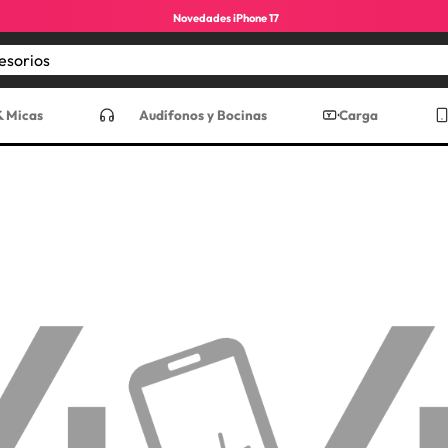
Novedades iPhone 17
Encuentra los mejores accesorios
CADOS
& Micas
Audífonos y Bocinas
Carga
ro max