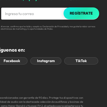
REGÍSTRATE
Al enviar, confirmo que he leído y acepto su Declaración de Privacidad y me gustaría rebicr correos
electrónicos de marketing y/o oportunidades de Mobo.
íguenos en:
Facebook
Instagram
TikTok
ondicionados con garantía de 90 días. Protege tus dispositivos con
idad de audio con la destacada colección de audífonos y bocinas de
s como Honor Band 6 y Huawei Fit 2, diseñados para adaptarse a tu