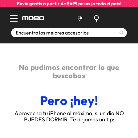
Envío gratis a partir de $499 pesos ¡a todo el país!
Encuentra los mejores accesorios
No pudimos encontrar lo que
buscabas
Pero ¡hey!
Aprovecha tu iPhone al máximo, si un día NO
PUEDES DORMIR. Te dejamos un tip: