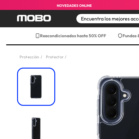
NOVEDADES ONLINE
TÉRMINOS MÁS BUS
Reacondicionados hasta 50% OFF
Fundas 
1
.
iphone
2
.
iphone 17 pro max
Protección
Protector
3
.
iphone 17
4
.
iphone 16
5
.
17 pro max
6
.
iphone 17 pro
7
.
funda iphone 17
8
.
funda iphone 17 p
9
.
iphone 15
10
.
audifonos