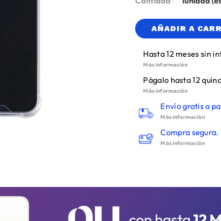
Cantidad
1
AÑADIR A CAR
Hasta 12 meses sin in
Más información
Págalo hasta 12 quinc
Más información
Envío gratis a pa
Más información
Compra segura. 
Más información