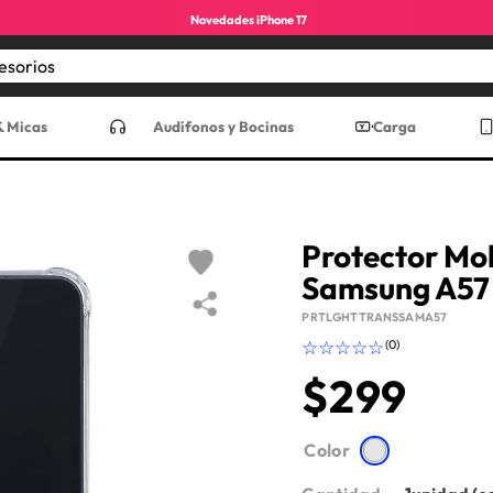
Novedades iPhone 17
Encuentra los mejores accesorios
CADOS
& Micas
Audífonos y Bocinas
Carga
Protector Mo
Samsung A57
PRTLGHTTRANSSAMA57
☆
☆
☆
☆
☆
(
0
)
$
299
ro max
Color