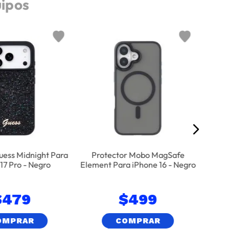
uipos
Pr
Sha
uess Midnight Para
Protector Mobo MagSafe
17 Pro - Negro
Element Para iPhone 16 - Negro
$
479
$
499
OMPRAR
COMPRAR