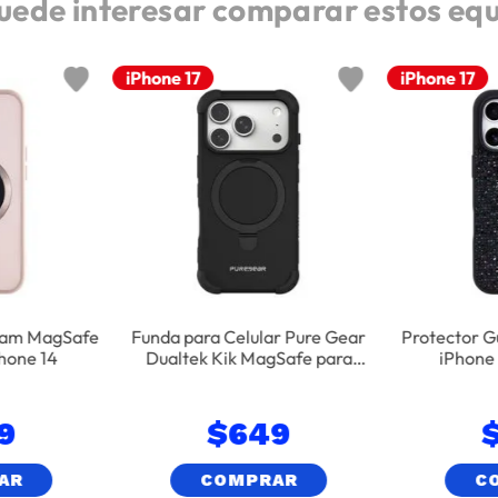
uede interesar comparar estos eq
iPhone 17
iPhone 17
lam MagSafe
Funda para Celular Pure Gear
Protector G
hone 14
Dualtek Kik MagSafe para
iPhone 
iPhone 17 Pro - Negro
9
$
649
AR
COMPRAR
C