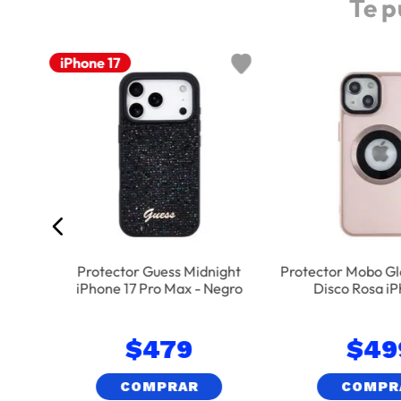
Te p
iPhone 17
afe
ro Max
Protector Guess Midnight
Protector Mobo G
iPhone 17 Pro Max - Negro
Disco Rosa iP
$
479
$
49
COMPRAR
COMPR