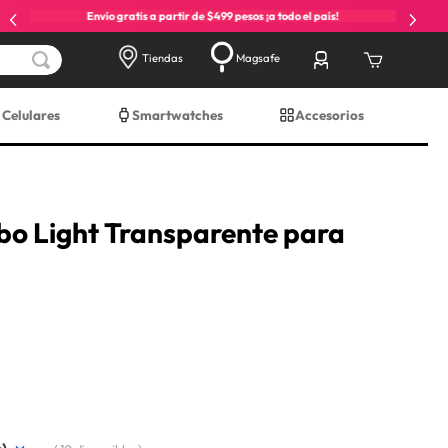
Envío gratis a partir de $499 pesos ¡a todo el país!
Tiendas
Magsafe
Celulares
Smartwatches
Accesorios
bo Light Transparente para