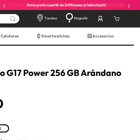
Envío gratis a partir de $499 pesos ¡a todo el país!
Tiendas
Magsafe
Celulares
Smartwatches
Accesorios
o G17 Power 256 GB Arándano
0
B