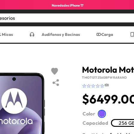
Novedades iPhone 17
Encuentra los mejores accesorios
CADOS
& Micas
Audífonos y Bocinas
Carga
Motorola Mot
TMOTG17256GBPWRARAND
☆
☆
☆
☆
☆
(
0
)
$
6499
.
0
ro max
Color
Capacidad
256 G