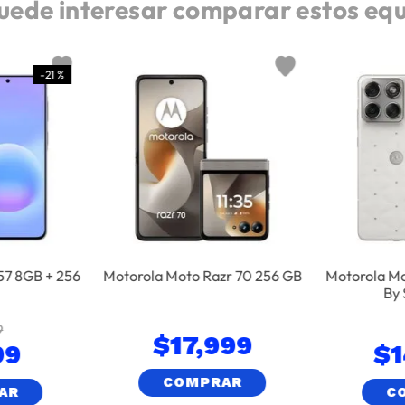
uede interesar comparar estos eq
-
21 %
57 8GB + 256
Motorola Moto Razr 70 256 GB
Motorola Mo
By 
9
$
17
,
999
99
$
COMPRAR
AR
C