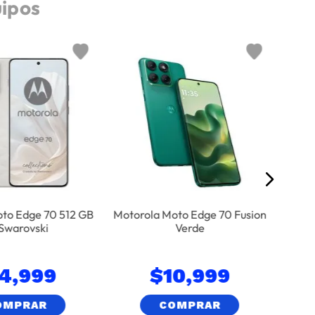
uipos
Moto
to Edge 70 512 GB
Motorola Moto Edge 70 Fusion
Swarovski
Verde
14
,
999
$
10
,
999
OMPRAR
COMPRAR