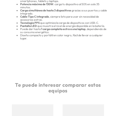
smartphones, tablets y laptops.
Potencia máxima de 130W
: carga tu dispositivo al 50% en solo 35
minutos.
Carga simultánea de hasta 3 dispositivos
gracias a sus puertos y cable
integrado.
Cable Tipo C integrado
, siempre listo para usar sin necesidad de
accesorios extras.
Tecnología PPS
que optimiza la carga de dispositivos con USB-C.
Pantalla LED
que muestra el nivel de energía disponible en la batería.
Puede dar hasta
1 carga completa extra a una laptop
, dependiendo de
su consumo energético.
Diseño compacto y portátil en color negro, fácil de llevar a cualquier
lugar.
Te puede interesar comparar estos
equipos
0
P