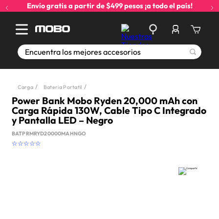
Envío gratis a partir de $499 pesos ¡a todo el país!
Encuentra los mejores accesorios
Carga
Bateria Portatil
Power Bank Mobo Ryden 20,000 mAh con
Carga Rápida 130W, Cable Tipo C Integrado
y Pantalla LED – Negro
BATPRMRYD20000MAHNGO
☆
☆
☆
☆
☆