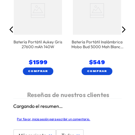
A
Batería Portátil Aukey Gris
Batería Portátil Inalámbrica
27600 mAh 140W
Mobo Bud 5000 Mah Blanco
15w
$
1599
$
549
COMPRAR
COMPRAR
Cargando el resumen…
Por favor, inicia sesión para escribir un comentario.