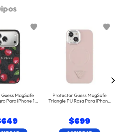
uipos
Prot
Ai
r Guess MagSafe
Protector Guess MagSafe
ro Para iPhone 17
Triangle PU Rosa Para iPhone
Pro
15
$
649
$
699