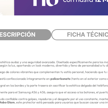
ESCRIPCIÓN
FICHA TÉCNI
 estética audaz y una seguridad avanzada. Diseñado específicamente para los m
gún la luz, aportando un look moderno, divertido y lleno de personalidad a tu di
ego de colores vibrantes que complementan tu estilo personal, haciendo que tu
está confeccionado íntegramente en
policarbonato
(tanto en el exterior como e
ral en los bordes y la parte trasera sin sacrificar la estética delgada del teléf
te para el Samsung A56 y A36, asegura que el acceso a los botones, el puerto d
o confiable contra golpes, rayaduras y el desgaste por el uso constante, mant
Mobo Glam
, este protector está pensado para usuarios que buscan causar una i