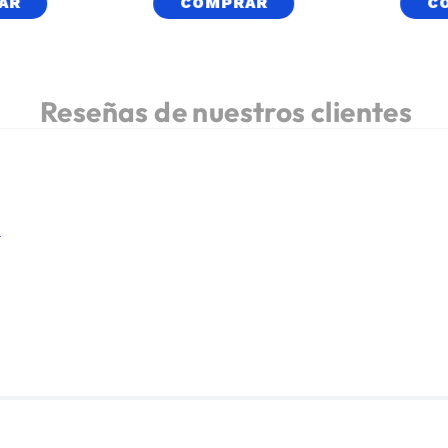
AR
COMPRAR
C
.