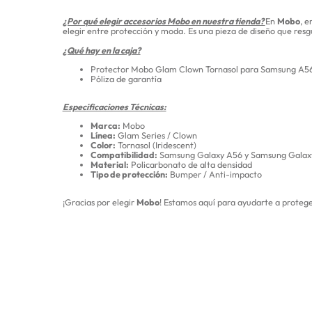
¿Por qué elegir accesorios Mobo en nuestra tienda?
En
Mobo
, e
elegir entre protección y moda. Es una pieza de diseño que resg
¿Qué hay en la caja?
Protector Mobo Glam Clown Tornasol para Samsung A56
Póliza de garantía
Especificaciones Técnicas:
Marca:
Mobo
Línea:
Glam Series / Clown
Color:
Tornasol (Iridescent)
Compatibilidad:
Samsung Galaxy A56 y Samsung Galax
Material:
Policarbonato de alta densidad
Tipo de protección:
Bumper / Anti-impacto
¡Gracias por elegir
Mobo
! Estamos aquí para ayudarte a proteger