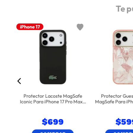
Te p
Nuevo
iPhone 17
Para
nte
Protector Lacoste MagSafe
Protector Gue
Iconic Para iPhone 17 Pro Max -
MagSafe Para iPho
Negro
Rosa
$
699
$
59