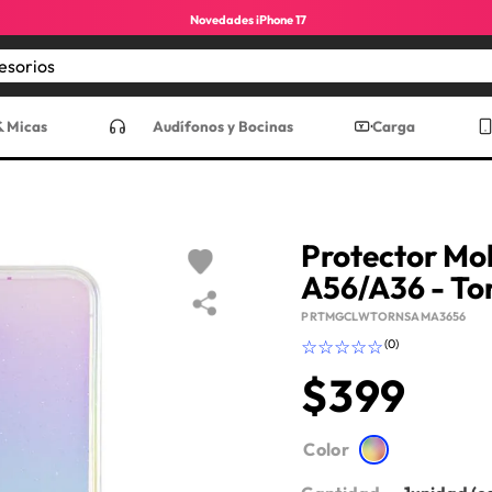
Novedades iPhone 17
Encuentra los mejores accesorios
CADOS
& Micas
Audífonos y Bocinas
Carga
Protector M
A56/A36 - To
PRTMGCLWTORNSAMA3656
☆
☆
☆
☆
☆
(
0
)
$
399
ro max
Color