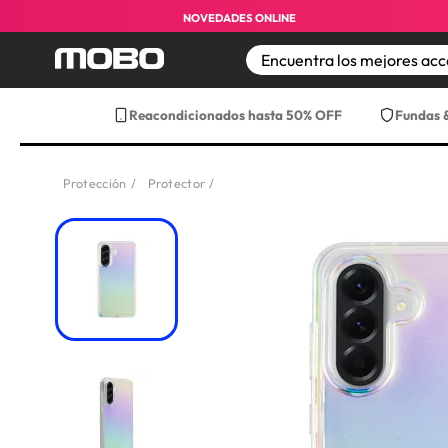
NOVEDADES ONLINE
TÉRMINOS MÁS BUS
Reacondicionados hasta 50% OFF
Fundas 
1
.
iphone 17 pro max
2
.
iphone
Protección
Protector
3
.
iphone 17
4
.
iphone 16
5
.
17 pro max
6
.
iphone 17 pro
7
.
funda iphone 17
8
.
funda iphone 17 p
9
.
iphone 15
10
.
audifonos