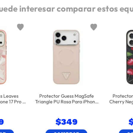
uede interesar comparar estos eq
ss Leaves
Protector Guess MagSafe
Protecto
ne 17 Pro -
Triangle PU Rosa Para iPhone
Cherry Neg
17 Pro
9
$
349