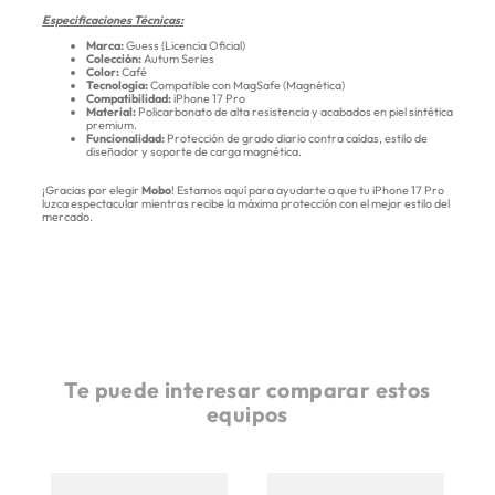
Especificaciones Técnicas:
Marca:
Guess (Licencia Oficial)
Colección:
Autum Series
Color:
Café
Tecnología:
Compatible con MagSafe (Magnética)
Compatibilidad:
iPhone 17 Pro
Material:
Policarbonato de alta resistencia y acabados en piel sintética
premium.
Funcionalidad:
Protección de grado diario contra caídas, estilo de
diseñador y soporte de carga magnética.
¡Gracias por elegir
Mobo
! Estamos aquí para ayudarte a que tu iPhone 17 Pro
luzca espectacular mientras recibe la máxima protección con el mejor estilo del
mercado.
Te puede interesar comparar estos
equipos