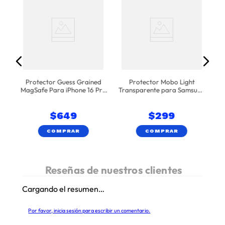
Tr
Protector Guess Grained
Protector Mobo Light
MagSafe Para iPhone 16 Pro
Transparente para Samsung
Max - Negro
A57
$
649
$
299
COMPRAR
COMPRAR
Cargando el resumen…
Por favor, inicia sesión para escribir un comentario.