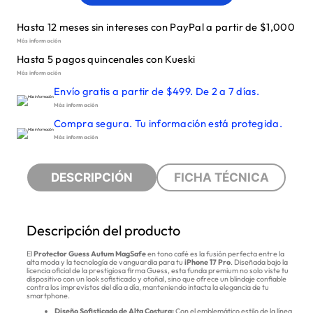
Hasta 12 meses sin intereses con PayPal a partir de $1,000
Más información
Hasta 5 pagos quincenales con Kueski
Más información
Envío gratis a partir de $499. De 2 a 7 días.
Más información
Compra segura. Tu información está protegida.
Más información
DESCRIPCIÓN
FICHA TÉCNICA
Descripción del producto
El
Protector Guess Autum MagSafe
en tono café es la fusión perfecta entre la
alta moda y la tecnología de vanguardia para tu
iPhone 17 Pro
. Diseñada bajo la
licencia oficial de la prestigiosa firma Guess, esta funda premium no solo viste tu
dispositivo con un look sofisticado y otoñal, sino que ofrece un blindaje confiable
contra los imprevistos del día a día, manteniendo intacta la elegancia de tu
smartphone.
Diseño Sofisticado de Alta Costura:
Con el emblemático estilo de la línea