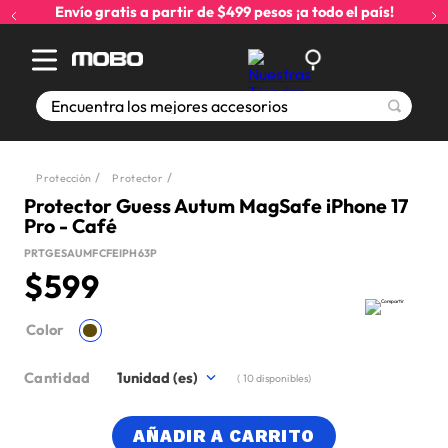
Envío gratis a partir de $499 pesos ¡a todo el país!
Encuentra los mejores accesorios
Protección
Protector
Protector Guess Autum MagSafe iPhone 17
Pro - Café
PRTGESAUMFCFEIPH63P
$
599
Color
Cantidad
1
(
10
disponibles)
AÑADIR A CARRITO