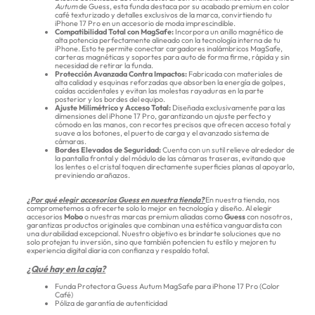
Autum
de Guess, esta funda destaca por su acabado premium en color
café texturizado y detalles exclusivos de la marca, convirtiendo tu
iPhone 17 Pro en un accesorio de moda imprescindible.
Compatibilidad Total con MagSafe:
Incorpora un anillo magnético de
alta potencia perfectamente alineado con la tecnología interna de tu
iPhone. Esto te permite conectar cargadores inalámbricos MagSafe,
carteras magnéticas y soportes para auto de forma firme, rápida y sin
necesidad de retirar la funda.
Protección Avanzada Contra Impactos:
Fabricada con materiales de
alta calidad y esquinas reforzadas que absorben la energía de golpes,
caídas accidentales y evitan las molestas rayaduras en la parte
posterior y los bordes del equipo.
Ajuste Milimétrico y Acceso Total:
Diseñada exclusivamente para las
dimensiones del iPhone 17 Pro, garantizando un ajuste perfecto y
cómodo en las manos, con recortes precisos que ofrecen acceso total y
suave a los botones, el puerto de carga y el avanzado sistema de
cámaras.
Bordes Elevados de Seguridad:
Cuenta con un sutil relieve alrededor de
la pantalla frontal y del módulo de las cámaras traseras, evitando que
los lentes o el cristal toquen directamente superficies planas al apoyarlo,
previniendo arañazos.
¿Por qué elegir accesorios Guess en nuestra tienda?
En nuestra tienda, nos
comprometemos a ofrecerte solo lo mejor en tecnología y diseño. Al elegir
accesorios
Mobo
o nuestras marcas premium aliadas como
Guess
con nosotros,
garantizas productos originales que combinan una estética vanguardista con
una durabilidad excepcional. Nuestro objetivo es brindarte soluciones que no
solo protejan tu inversión, sino que también potencien tu estilo y mejoren tu
experiencia digital diaria con confianza y respaldo total.
¿Qué hay en la caja?
Funda Protectora Guess Autum MagSafe para iPhone 17 Pro (Color
Café)
Póliza de garantía de autenticidad