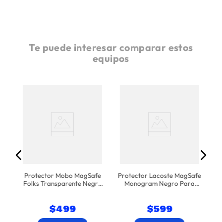
Te puede interesar comparar estos
equipos
iPh
te
Ma
Protector Mobo MagSafe
Protector Lacoste MagSafe
Folks Transparente Negro
Monogram Negro Para
iPhone 17
iPhone 17
$
499
$
599