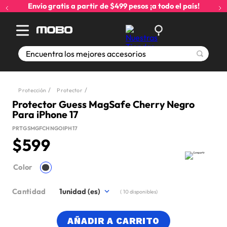
Envío gratis a partir de $499 pesos ¡a todo el país!
Encuentra los mejores accesorios
Protección
Protector
Protector Guess MagSafe Cherry Negro
Para iPhone 17
PRTGSMGFCHNGOIPH17
$
599
Color
Cantidad
1
(
10
disponibles)
AÑADIR A CARRITO