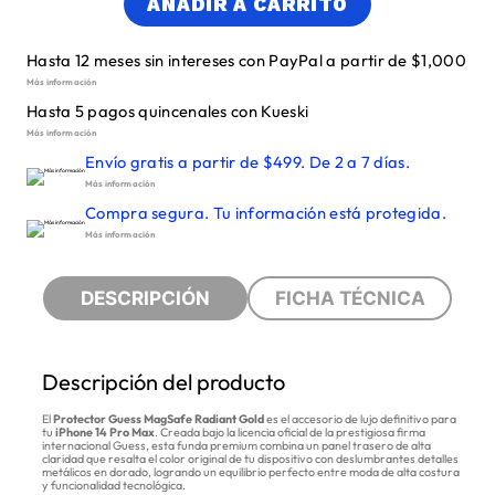
AÑADIR A CARRITO
Hasta 12 meses sin intereses con PayPal a partir de $1,000
Más información
Hasta 5 pagos quincenales con Kueski
Más información
Envío gratis a partir de $499. De 2 a 7 días.
Más información
Compra segura. Tu información está protegida.
Más información
DESCRIPCIÓN
FICHA TÉCNICA
Descripción del producto
El
Protector Guess MagSafe Radiant Gold
es el accesorio de lujo definitivo para
tu
iPhone 14 Pro Max
. Creada bajo la licencia oficial de la prestigiosa firma
internacional Guess, esta funda premium combina un panel trasero de alta
claridad que resalta el color original de tu dispositivo con deslumbrantes detalles
metálicos en dorado, logrando un equilibrio perfecto entre moda de alta costura
y funcionalidad tecnológica.