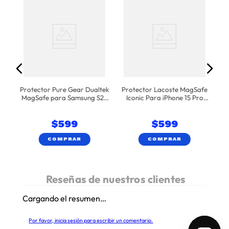
te
M
Protector Pure Gear Dualtek
Protector Lacoste MagSafe
MagSafe para Samsung S25
Iconic Para iPhone 15 Pro
Ultra
Max - Negro
$
599
$
599
COMPRAR
COMPRAR
Cargando el resumen…
Por favor, inicia sesión para escribir un comentario.