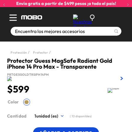
Envío gratis a partir de $499 pesos ¡a todo el país!
Encuentra los mejores accesorios
Protección
Protector
Protector Guess MagSafe Radiant Gold
iPhone 14 Pro Max - Transparente
PRTGESGOLDTRSIPH14PM
$
599
Color
Cantidad
1
(
10
disponibles)