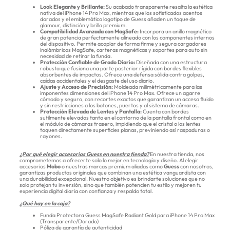
Look Elegante y Brillante:
Su acabado transparente resalta la estética
nativa del iPhone 14 Pro Max, mientras que los sofisticados acentos
dorados y el emblemático logotipo de Guess añaden un toque de
glamour, distinción y brillo premium.
Compatibilidad Avanzada con MagSafe:
Incorpora un anillo magnético
de gran potencia perfectamente alineado con los componentes internos
del dispositivo. Permite acoplar de forma firme y segura cargadores
inalámbricos MagSafe, carteras magnéticas y soportes para auto sin
necesidad de retirar la funda.
Protección Confiable de Grado Diario:
Diseñada con una estructura
robusta que fusiona una parte posterior rígida con bordes flexibles
absorbentes de impactos. Ofrece una defensa sólida contra golpes,
caídas accidentales y el desgaste del uso diario.
Ajuste y Acceso de Precisión:
Moldeada milimétricamente para las
imponentes dimensiones del iPhone 14 Pro Max. Ofrece un agarre
cómodo y seguro, con recortes exactos que garantizan un acceso fluido
y sin restricciones a los botones, puertos y al sistema de cámaras.
Protección Elevada de Lentes y Pantalla:
Cuenta con bordes
sutilmente elevados tanto en el contorno de la pantalla frontal como en
el módulo de cámaras trasero, impidiendo que el cristal o los lentes
toquen directamente superficies planas, previniendo así raspaduras o
rayones.
¿Por qué elegir accesorios Guess en nuestra tienda?
En nuestra tienda, nos
comprometemos a ofrecerte solo lo mejor en tecnología y diseño. Al elegir
accesorios
Mobo
o nuestras marcas premium aliadas como
Guess
con nosotros,
garantizas productos originales que combinan una estética vanguardista con
una durabilidad excepcional. Nuestro objetivo es brindarte soluciones que no
solo protejan tu inversión, sino que también potencien tu estilo y mejoren tu
experiencia digital diaria con confianza y respaldo total.
¿Qué hay en la caja?
Funda Protectora Guess MagSafe Radiant Gold para iPhone 14 Pro Max
(Transparente/Dorado)
Póliza de garantía de autenticidad