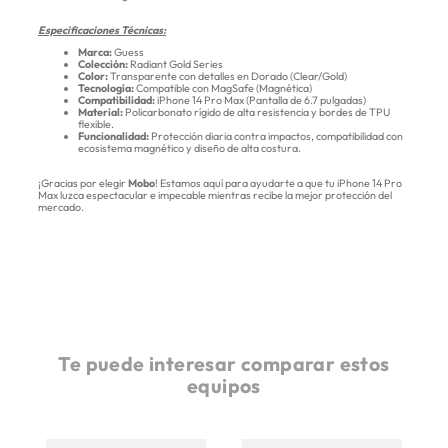
Especificaciones Técnicas:
Marca:
Guess
Colección:
Radiant Gold Series
Color:
Transparente con detalles en Dorado (Clear/Gold)
Tecnología:
Compatible con MagSafe (Magnética)
Compatibilidad:
iPhone 14 Pro Max (Pantalla de 6.7 pulgadas)
Material:
Policarbonato rígido de alta resistencia y bordes de TPU
flexible.
Funcionalidad:
Protección diaria contra impactos, compatibilidad con
ecosistema magnético y diseño de alta costura.
¡Gracias por elegir
Mobo
! Estamos aquí para ayudarte a que tu iPhone 14 Pro
Max luzca espectacular e impecable mientras recibe la mejor protección del
mercado.
Te puede interesar comparar estos
equipos