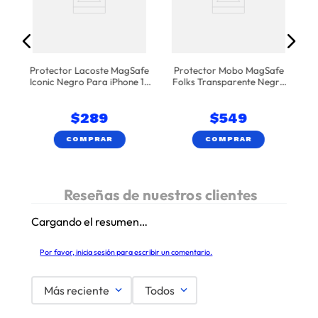
Protector Lacoste MagSafe
Protector Mobo MagSafe
Iconic Negro Para iPhone 17
Folks Transparente Negro
y 16e
iPhone 17 Pro Max
$
289
$
549
COMPRAR
COMPRAR
Cargando el resumen…
Por favor, inicia sesión para escribir un comentario.
Más reciente
Todos