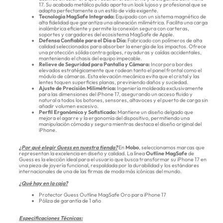
17. Su acabado metálico pulido aporta un look lujoso y profesional que se
adapta perfectamente a un estilo de vida exigente.
Tecnología MagSafe Integrada:
Equipado con un sistema magnético de
alta fidelidad que garantiza una alineación milimétrica. Facilita una carga
inalámbrica eficiente y permite la conexión segura con carteras,
soportes y cargadores del ecosistema MagSafe de Apple.
Defensa Confiable para el Día a Día:
Fabricado con polímeros de alta
calidad seleccionados para absorber la energía de los impactos. Ofrece
una protección sólida contra golpes, rayaduras y caídas accidentales,
manteniendo el chasis del equipo impecable.
Relieve de Seguridad para Pantalla y Cámara:
Incorpora bordes
elevados estratégicamente que rodean tanto el panel frontal como el
módulo de cámaras. Esta elevación mecánica evita que el cristal y las
lentes toquen superficies planas, previniendo daños y suciedad.
Ajuste de Precisión Milimétrica:
Ingeniería moldeada exclusivamente
para las dimensiones del iPhone 17, asegurando un acceso fluido y
natural a todos los botones, sensores, altavoces y el puerto de carga sin
añadir volumen excesivo.
Perfil Ergonómico y Sofisticado:
Mantiene un diseño delgado que
mejora el agarre y la ergonomía del dispositivo, permitiendo una
manipulación cómoda y segura mientras destaca el diseño original del
iPhone.
¿Por qué elegir Guess en nuestra tienda?
En
Mobo
, seleccionamos marcas que
representan la excelencia en diseño y calidad. La línea
Outline MagSafe
de
Guess es la elección ideal para el usuario que busca transformar su iPhone 17 en
una pieza de joyería funcional, respaldada por la durabilidad y los estándares
internacionales de una de las firmas de moda más icónicas del mundo.
¿Qué hay en la caja?
Protector Guess Outline MagSafe Oro para iPhone 17
Póliza de garantía de 1 año
Especificaciones Técnicas: