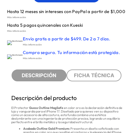
Hasta 12 meses sin intereses con PayPal a partir de $1,000
Más información
Hasta 5 pagos quincenales con Kueski
Más información
Envío gratis a partir de $499. De 2 a 7 días.
Más información
Compra segura. Tu información está protegida.
Más información
DESCRIPCIÓN
FICHA TÉCNICA
Descripción del producto
El Protector
Guess Outline MagSafe
en color oro es la declaración definitiva de
lujo y vanguardia para el iPhone 17. Diseñado para quienes ven su dispositivo
como un accesorio de alta costura, esta funda combina una estética
deslumbrante con una ingeniería de protección precisa, logrando un equilibrio
perfecto entre el brillo metálico y la seguridad estructural.
Acabado Outline Gold Premium:
Presenta un diseño sofisticado con
acentos en color oro que resaltan el contorno y la elegancia del iPhone