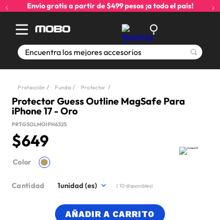
Envío gratis a partir de $499 pesos ¡a todo el país!
Encuentra los mejores accesorios
Protección
Funda
Protector
Protector Guess Outline MagSafe Para
iPhone 17 - Oro
PRTGSOLMOIPH6325
$
649
Color
Cantidad
1
(
10
disponibles)
AÑADIR A CARRITO