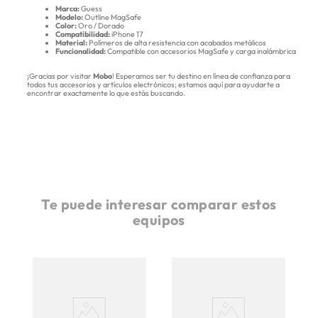
Marca:
Guess
Modelo:
Outline MagSafe
Color:
Oro / Dorado
Compatibilidad:
iPhone 17
Material:
Polímeros de alta resistencia con acabados metálicos
Funcionalidad:
Compatible con accesorios MagSafe y carga inalámbrica
¡Gracias por visitar
Mobo
! Esperamos ser tu destino en línea de confianza para
todos tus accesorios y artículos electrónicos; estamos aquí para ayudarte a
encontrar exactamente lo que estás buscando.
Te puede interesar comparar estos
equipos
fe
G