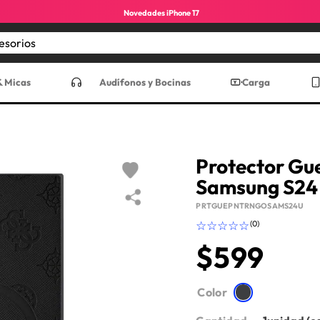
Novedades iPhone 17
Encuentra los mejores accesorios
CADOS
& Micas
Audífonos y Bocinas
Carga
Protector Gu
Samsung S24 
PRTGUEPNTRNGOSAMS24U
☆
☆
☆
☆
☆
(
0
)
$
599
ro max
Color