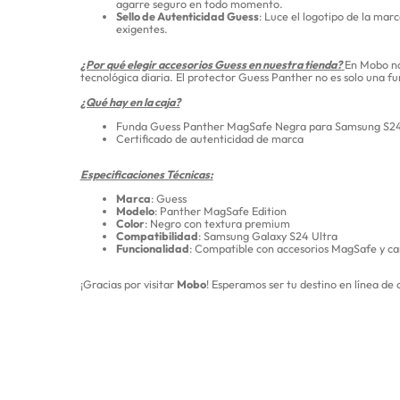
agarre seguro en todo momento.
Sello de Autenticidad Guess
: Luce el logotipo de la ma
exigentes.
¿Por qué elegir accesorios Guess en nuestra tienda?
En Mobo no
tecnológica diaria. El protector Guess Panther no es solo una f
¿Qué hay en la caja?
Funda Guess Panther MagSafe Negra para Samsung S24
Certificado de autenticidad de marca
Especificaciones Técnicas:
Marca
: Guess
Modelo
: Panther MagSafe Edition
Color
: Negro con textura premium
Compatibilidad
: Samsung Galaxy S24 Ultra
Funcionalidad
: Compatible con accesorios MagSafe y ca
¡Gracias por visitar
Mobo
! Esperamos ser tu destino en línea de