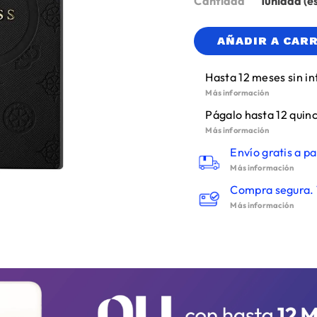
Cantidad
1
AÑADIR A CAR
Hasta 12 meses sin in
Más información
Págalo hasta 12 quinc
Más información
Envío gratis a pa
Más información
Compra segura. 
Más información