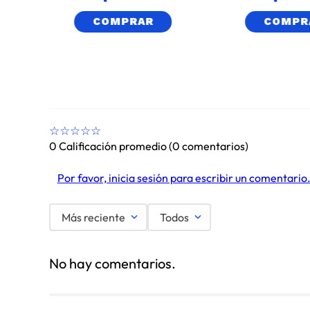
COMPRAR
COMPR
☆
☆
☆
☆
☆
0 Calificación promedio
(0 comentarios)
Por favor, inicia sesión para escribir un comentario
Más reciente
Todos
No hay comentarios.