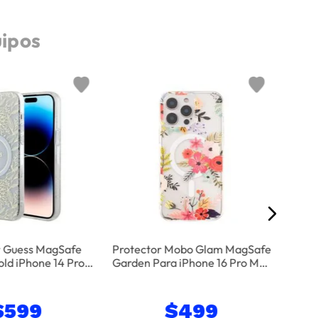
uipos
Tra
r Guess MagSafe
Protector Mobo Glam MagSafe
old iPhone 14 Pro
Garden Para iPhone 16 Pro Max
Transparente
- Multicolor
$
599
$
499