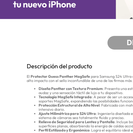
D
Descripción del producto
El
Protector Guess Panther MagSafe
para Samsung S24 Ultra es
alto impacto con el sello inconfundible de una de las firmas más
Diseño Panther con Textura Premium
: Presenta una est
audaz y una sensación táctil de lujo a tu dispositivo.
Tecnología MagSafe Integrada
: A pesar de ser un acce
soportes MagSafe, expandiendo las posibilidades funciona
Protección Estructural de Alto Nivel
: Fabricada con mate
intensivo diario.
Ajuste Milimétrico para S24 Ultra
: Ingeniería diseñada 
sistema de cámaras sea totalmente fluido y preciso.
Relieve de Seguridad para Lentes y Pantalla
: Incluye b
superficies planas, absorbiendo la energía de caídas acci
Perfil Estilizado y Ergonómico
: Logra el equilibrio idea