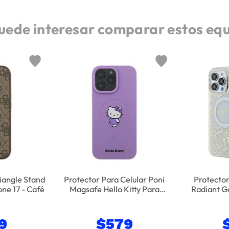
uede interesar comparar estos eq
iangle Stand
Protector Para Celular Poni
Protecto
ne 17 - Café
Magsafe Hello Kitty Para
Radiant G
iPhone 16 Pro Max - Lila
Max - 
9
$
579