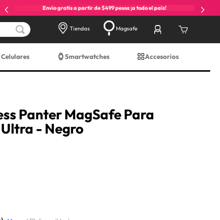
Envío gratis a partir de $499 pesos ¡a todo el país!
Tiendas
Magsafe
Celulares
Smartwatches
Accesorios
ess Panter MagSafe Para
Ultra - Negro