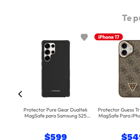
Te p
Nuevo
iPhone 17
Safe
6 Pro
Protector Pure Gear Dualtek
Protector Guess Tr
MagSafe para Samsung S25
MagSafe Para iPho
Ultra
$
599
$
54