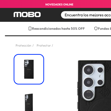
NOVEDADES ONLINE
TÉRMINOS MÁS BUS
Reacondicionados hasta 50% OFF
Fundas 
1
.
iphone 17 pro max
2
.
iphone
Protección
Protector
3
.
iphone 17
4
.
iphone 16
5
.
17 pro max
6
.
iphone 17 pro
7
.
funda iphone 17
8
.
funda iphone 17 p
9
.
iphone 15
10
.
audifonos