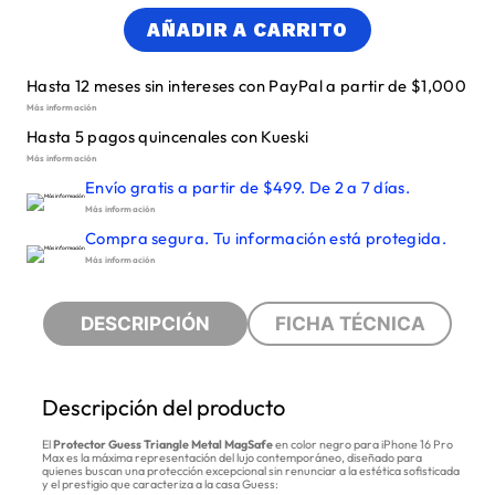
AÑADIR A CARRITO
Hasta 12 meses sin intereses con PayPal a partir de $1,000
Más información
Hasta 5 pagos quincenales con Kueski
Más información
Envío gratis a partir de $499. De 2 a 7 días.
Más información
Compra segura. Tu información está protegida.
Más información
DESCRIPCIÓN
FICHA TÉCNICA
Descripción del producto
El
Protector Guess Triangle Metal MagSafe
en color negro para iPhone 16 Pro
Max es la máxima representación del lujo contemporáneo, diseñado para
quienes buscan una protección excepcional sin renunciar a la estética sofisticada
y el prestigio que caracteriza a la casa Guess: