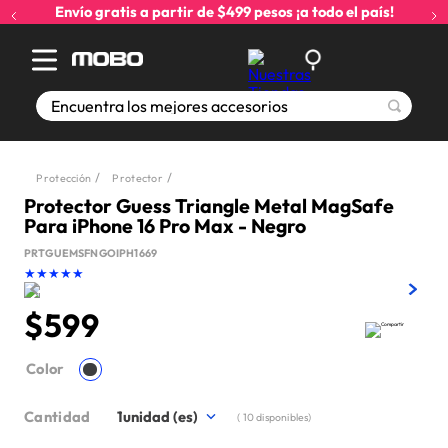
Envío gratis a partir de $499 pesos ¡a todo el país!
Encuentra los mejores accesorios
Protección
Protector
Protector Guess Triangle Metal MagSafe
Para iPhone 16 Pro Max - Negro
PRTGUEMSFNGOIPH1669
★
★
★
★
★
$
599
Color
Cantidad
1
(
10
disponibles)