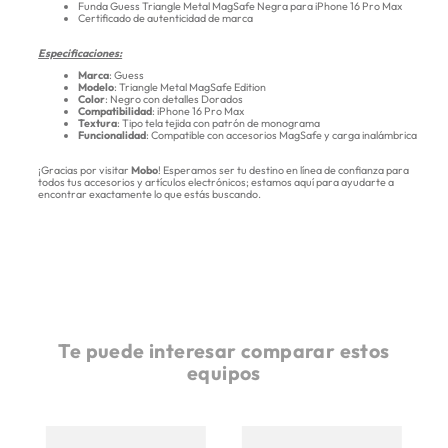
Funda Guess Triangle Metal MagSafe Negra para iPhone 16 Pro Max
Certificado de autenticidad de marca
Especificaciones:
Marca
: Guess
Modelo
: Triangle Metal MagSafe Edition
Color
: Negro con detalles Dorados
Compatibilidad
: iPhone 16 Pro Max
Textura
: Tipo tela tejida con patrón de monograma
Funcionalidad
: Compatible con accesorios MagSafe y carga inalámbrica
¡Gracias por visitar
Mobo
! Esperamos ser tu destino en línea de confianza para
todos tus accesorios y artículos electrónicos; estamos aquí para ayudarte a
encontrar exactamente lo que estás buscando.
Te puede interesar comparar estos
equipos