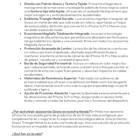
Diseño con Patrón Guess y Textura Tejida
: Presenta el legendario
monograma de la marca en una elegante paleta de tonos negros sobre
una
textura tipo tela tejida
, ofreciendo un acabado táctil premium que
mejora el agarre y evita deslizamientos accidentales.
Emblema Triangle Metal Dorado
: Luce el icónico logotipo triangular de
Guess en metal dorado que sobresale en relieve, aportando un toque
de exclusividad y distinción que convierte tu iPhone 16 Pro Max en una
verdadera pieza de moda.
Ecosistema MagSafe Totalmente Integrado
: Incorpora tecnología
magnética de alta potencia que garantiza una alineación perfecta para
carga inalámbrica rápida y una conexión firme con todos tus accesorios
MagSafe favoritos.
Protección Avanzada de Lentes
: La sección de las cámaras cuenta con
un relieve perimetral dedicado, diseñado específicamente para
mantener el potente sistema de cámaras del iPhone 16 Pro Max a salvo
de golpes, rayaduras y suciedad al apoyarlo.
Borde de Seguridad Perimetral
: Incluye un relieve en color negro liso
que rodea la pantalla, actuando como una barrera crítica para evitar el
contacto directo con superficies planas y absorber impactos en caídas
accidentales.
Materiales de Resistencia Superior
: Fabricado con polímeros de
primera calidad que ofrecen una defensa confiable contra el desgaste
diario, manteniendo la estructura de tu equipo impecable bajo un perfil
estilizado y ligero.
Ajuste de Precisión Absoluta
: Ingeniería diseñada exclusivamente para
las dimensiones del iPhone 16 Pro Max, asegurando un acceso total,
fluido y cómodo a todos los botones, puertos y funciones del dispositivo.
¿Por qué elegir accesorios Guess en nuestra tienda?
En Mobo nos apasiona
ofrecerte una amplia gama de productos de las firmas más prestigiosas que
complementarán y mejorarán tu experiencia tecnológica diaria. Este protector
Guess Triangle Metal no es solo una funda de lujo, sino una solución de protección
funcional con el respaldo de nuestra selección premium.
¿Qué hay en la caja?