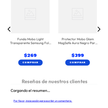
fe
16
T
Funda Mobo Light
Protector Mobo Glam
Transparente Samsung Fold
MagSafe Aura Negro Para
6
iPhone 17
$
269
$
399
COMPRAR
COMPRAR
Cargando el resumen…
Por favor, inicia sesión para escribir un comentario.