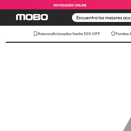
Envío gratis a partir de $499 pesos ¡a t
NOVEDADES ONLINE
TÉRMINOS MÁS BUS
Reacondicionados hasta 50% OFF
Fundas 
1
.
iphone
2
.
iphone 17 pro max
3
.
iphone 17
4
.
iphone 16
5
.
17 pro max
6
.
iphone 17 pro
7
.
funda iphone 17
8
.
funda iphone 17 p
9
.
iphone 15
10
.
audifonos