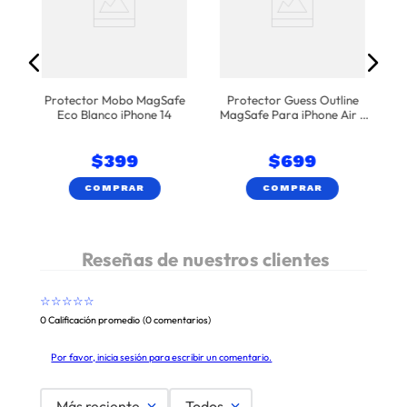
Protector Mobo MagSafe
Protector Guess Outline
Eco Blanco iPhone 14
MagSafe Para iPhone Air -
Oro
$
399
$
699
COMPRAR
COMPRAR
☆
☆
☆
☆
☆
0 Calificación promedio
(0 comentarios)
Por favor, inicia sesión para escribir un comentario.
Más reciente
Todos