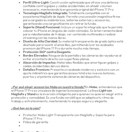
Perfil Ultra-Light:
Construcción optimizada que ofrece una defensa
confiable contra golpes y caídas accidentales sin añadir volumen
innecesario, manteniendo la ergonomía original del iPhone 17 Pro.
Tecnología MagSafe Integrada:
Totalmente compatible con el
ecosistema MagSafe de Apple. Permite una conexión magnética firme
para cargadores inalámbricos, baterías externas y accesorios,
garantizando una carga eficiente sin retirar la funda.
Soporte (Stand) Funcional:
Incluye un soporte integrado que te permite
colocar tu iPhone en ángulos de visión cómodos. Es la herramienta ideal
para videollamadas de trabajo, ver contenido multimedia o realizar
streaming con las manos libres.
Diseño de Alta Claridad:
Su material transparente de grado óptico está
diseñado para resistir el amarilleo, permitiendo lucir los acabados
premium del iPhone 17 Pro durante mucho más tiempo.
Protección 360° contra Desgaste:
Bordes Elevados:
Resguarda la pantalla y las cámaras de rayaduras al
evitar el contacto directo con superficies planas.
Absorción de Impactos:
Materiales flexibles que amortiguan golpes y
caídas accidentales del uso diario.
Detalles Premium:
Presenta un acabado moderno y exclusivo con un
ajuste milimétrico que garantiza acceso total a los nuevos botones,
puertos y el potente sistema de cámaras del dispositivo.
¿Por qué elegir accesorios Mobo en nuestra tienda?
En
Mobo
, entendemos que
el iPhone 17 Pro es una pieza de ingeniería excepcional. La línea
Light con
MagSafe y Stand
es la inversión inteligente para quienes no quieren elegir entre
protección y comodidad. Es una funda versátil que se adapta a tu ritmo de
trabajo y entretenimiento, manteniendo tu equipo seguro y elegante.
¿Qué hay en la caja?
Protector Mobo Light Transparente con MagSafe y Soporte para
iPhone 17 Pro
Póliza de garantía