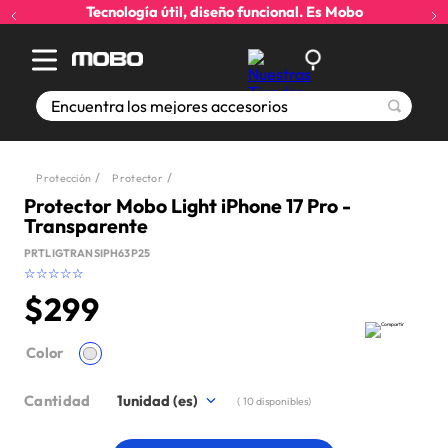
Tecnología útil, diseño funcional. Es Mobo
Encuentra los mejores accesorios
Protección
Protector
Protector Mobo Light iPhone 17 Pro -
Transparente
PRTLIGTRANSIPH63P25
☆
☆
☆
☆
☆
$
299
Color
Cantidad
1
(
10
disponibles)