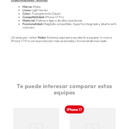
Especificaciones Técnicas:
Marca:
Mobo
Línea:
Light Series
Color:
Transparente (Clear)
Compatibilidad:
iPhone 17 Pro
Material:
Polímero ligero de alta resistencia
Funcionalidad:
MagSafe compatible, Soporte integrado y diseño anti-
volumen.
¡Gracias por visitar
Mobo
! Estamos aquí para ayudarte a equipar tu nuevo
iPhone 17 Pro con la protección más avanzada y funcional del mercado.
Te puede interesar comparar estos
equipos
iPhone 17
Nu
iPh
ni
P