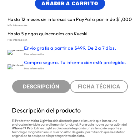
AÑADIR A CARRITO
Hasta 12 meses sin intereses con PayPal a partir de $1,000
Más información
Hasta 5 pagos quincenales con Kueski
Más información
Envío gratis a partir de $499. De 2 a 7 días.
Más información
Compra segura. Tu información está protegida.
Más información
DESCRIPCIÓN
FICHA TÉCNICA
Descripción del producto
El Protector
Mobo Light
ha sido diseñado para el usuario que busca una
protección invisible pero altamente funcional. Para esta nueva generación del
iPhone 17 Pro
, la línea Light evoluciona integrando un sistema de soporte y
tecnología magnética en un cuerpo ultra delgado, permitiendo que la estética
original de tu equipo sea la protagonista absoluta.